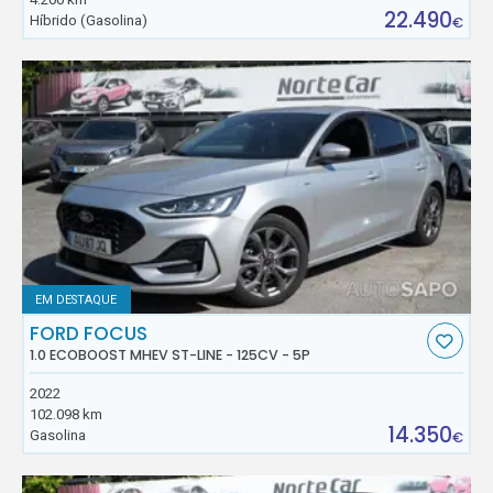
22.490
Híbrido (Gasolina)
€
EM DESTAQUE
FORD FOCUS
1.0 ECOBOOST MHEV ST-LINE - 125CV - 5P
2022
102.098 km
14.350
Gasolina
€