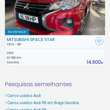
EM DESTAQUE
MITSUBISHI SPACE STAR
71CV - 5P
2024
32.982 km
14.600
Gasolina
€
Pesquisas semelhantes
Carros usados Audi
Carros usados Audi R8 em Braga Gasolina
Carros usados Audi R8