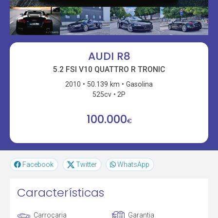
AUDI R8
5.2 FSI V10 QUATTRO R TRONIC
2010
50.139 km
Gasolina
525cv
2P
100.000
€
Facebook
Twitter
WhatsApp
Características
Carroçaria
Garantia