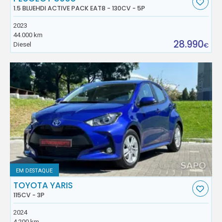
1.5 BLUEHDI ACTIVE PACK EAT8 - 130CV - 5P
2023
44.000 km
28.990
Diesel
€
EM DESTAQUE
TOYOTA YARIS
115CV - 3P
2024
4.200 km