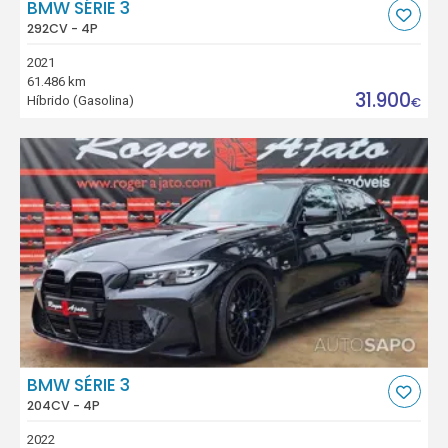
BMW SÉRIE 3
292CV - 4P
2021
61.486 km
31.900
Híbrido (Gasolina)
€
BMW SÉRIE 3
204CV - 4P
2022