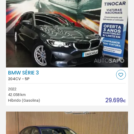
BMW SÉRIE 3
204CV - 5P
2022
42.058 km
29.699
Híbrido (Gasolina)
€