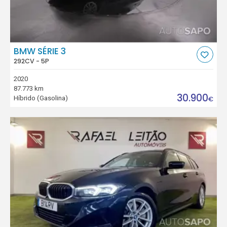
BMW SÉRIE 3
292CV - 5P
2020
87.773 km
30.900
Híbrido (Gasolina)
€