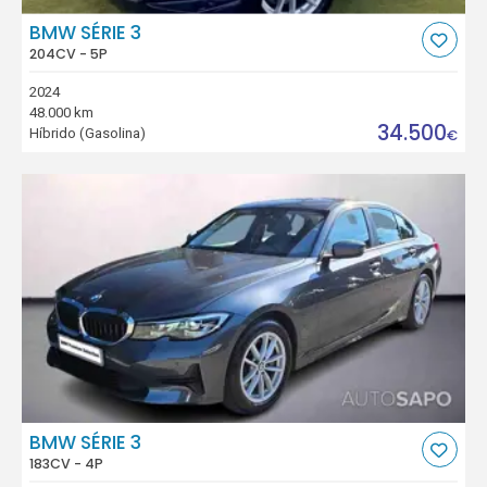
BMW SÉRIE 3
204CV - 5P
2024
48.000 km
34.500
Híbrido (Gasolina)
€
BMW SÉRIE 3
183CV - 4P