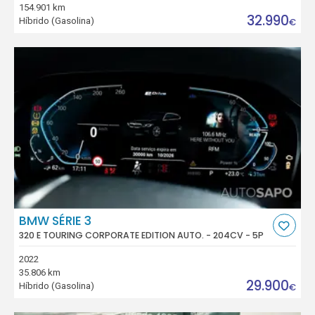
154.901 km
32.990
Híbrido (Gasolina)
€
BMW SÉRIE 3
320 E TOURING CORPORATE EDITION AUTO. - 204CV - 5P
2022
35.806 km
29.900
Híbrido (Gasolina)
€