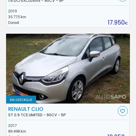
1.5 DCI EXCLUSIVE - 90CV - 5P
2019
35.775 km
17.950
Diesel
€
EM DESTAQUE
RENAULT CLIO
ST 0.9 TCE LIMITED - 90CV - 5P
2017
89.498 km