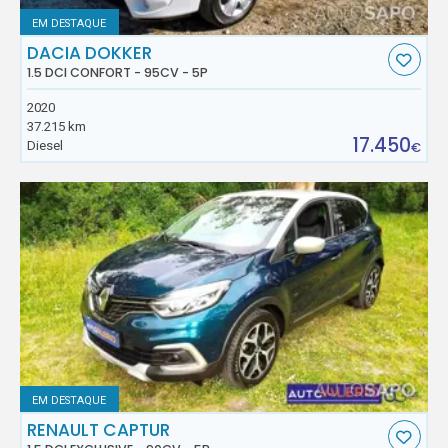
EM DESTAQUE
DACIA DOKKER
1.5 DCI CONFORT - 95CV - 5P
2020
37.215 km
17.450
Diesel
€
EM DESTAQUE
RENAULT CAPTUR