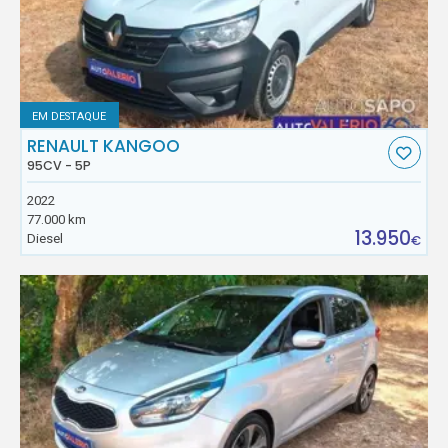
EM DESTAQUE
RENAULT KANGOO
95CV - 5P
2022
77.000 km
13.950
Diesel
€