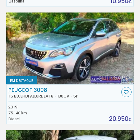
10.950
Gasolina
€
EM DESTAQUE
PEUGEOT 3008
1.5 BLUEHDI ALLURE EAT8 - 130CV - 5P
2019
75.140 km
20.950
Diesel
€