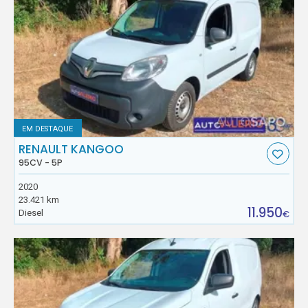
EM DESTAQUE
RENAULT KANGOO
95CV - 5P
2020
23.421 km
11.950
Diesel
€