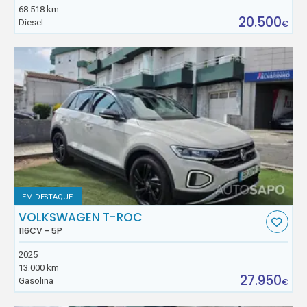
68.518 km
20.500
Diesel
€
EM DESTAQUE
VOLKSWAGEN T-ROC
116CV - 5P
2025
13.000 km
27.950
Gasolina
€