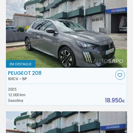
EM DESTAQUE
PEUGEOT 208
101CV - 5P
2025
12.000 km
18.950
Gasolina
€