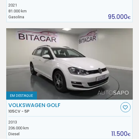
2021
81.000 km
95.000
Gasolina
€
EM DESTAQUE
VOLKSWAGEN GOLF
105CV - 5P
2013
206.000 km
11.500
Diesel
€