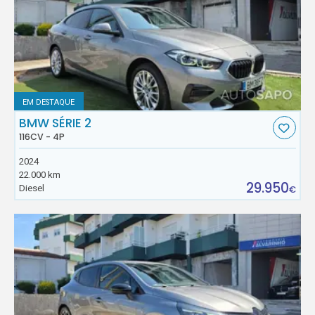
EM DESTAQUE
BMW SÉRIE 2
116CV - 4P
2024
22.000 km
29.950
Diesel
€