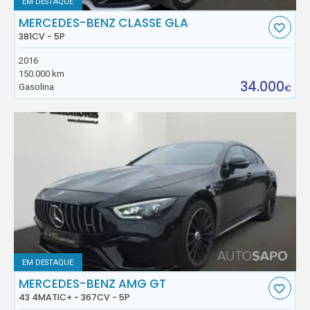
EM DESTAQUE
MERCEDES-BENZ CLASSE GLA
381CV - 5P
2016
150.000 km
34.000
Gasolina
€
EM DESTAQUE
MERCEDES-BENZ AMG GT
43 4MATIC+ - 367CV - 5P