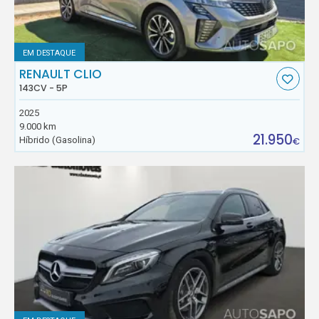
EM DESTAQUE
RENAULT CLIO
143CV - 5P
2025
9.000 km
21.950
Híbrido (Gasolina)
€