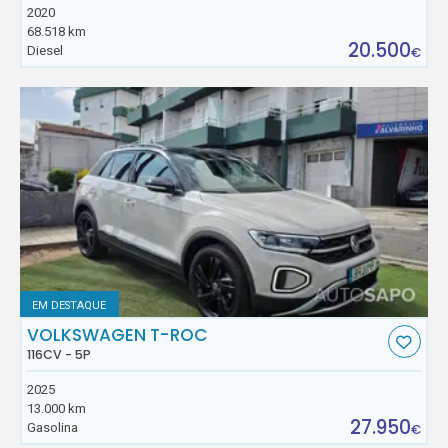
2020
68.518 km
20.500
Diesel
€
EM DESTAQUE
VOLKSWAGEN T-ROC
116CV - 5P
2025
13.000 km
27.950
Gasolina
€