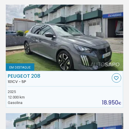
EM DESTAQUE
PEUGEOT 208
101CV - 5P
2025
12.000 km
18.950
Gasolina
€