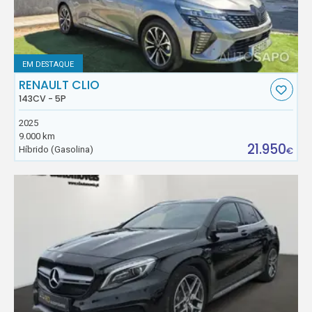
EM DESTAQUE
RENAULT CLIO
143CV - 5P
2025
9.000 km
21.950
Híbrido (Gasolina)
€