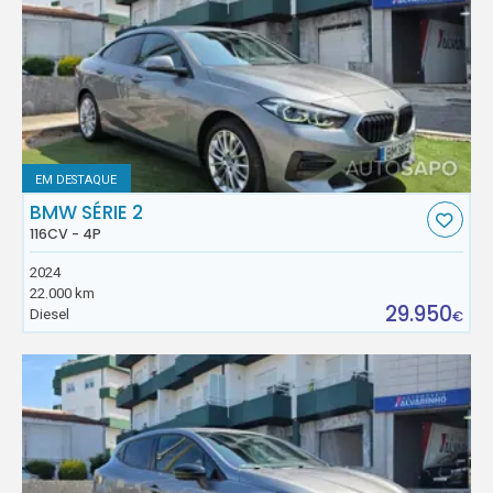
EM DESTAQUE
BMW SÉRIE 2
116CV - 4P
2024
22.000 km
29.950
Diesel
€