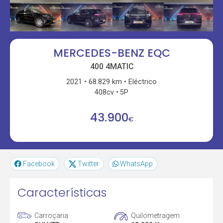
MERCEDES-BENZ EQC
400 4MATIC
2021
68.829 km
Eléctrico
408cv
5P
43.900
€
Facebook
Twitter
WhatsApp
Características
Carroçaria
Quilometragem