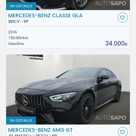
EM DESTAQUE
MERCEDES-BENZ CLASSE GLA
381CV - 5P
2016
150.000 km
34.000
Gasolina
€
EM DESTAQUE
MERCEDES-BENZ AMG GT
43 4MATIC+ - 367CV - 5P