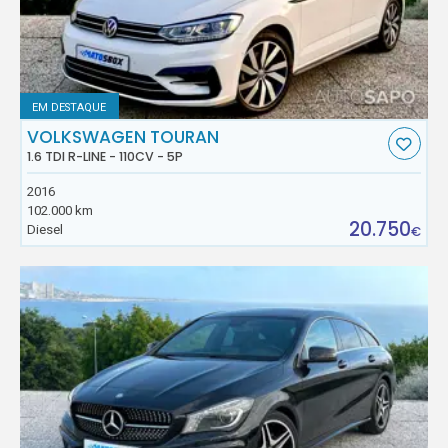
EM DESTAQUE
VOLKSWAGEN TOURAN
1.6 TDI R-LINE - 110CV - 5P
2016
102.000 km
20.750
Diesel
€