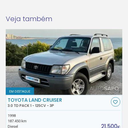
Veja também
EM DESTAQUE
TOYOTA LAND CRUISER
3.0 TD PACK 1 - 125CV - 3P
1998
187.450 km
21.500
Diesel
€