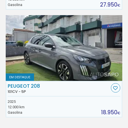
27.950
Gasolina
€
EM DESTAQUE
PEUGEOT 208
101CV - 5P
2025
12.000 km
18.950
Gasolina
€