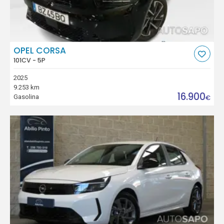
OPEL CORSA
101CV - 5P
2025
9.253 km
16.900
Gasolina
€