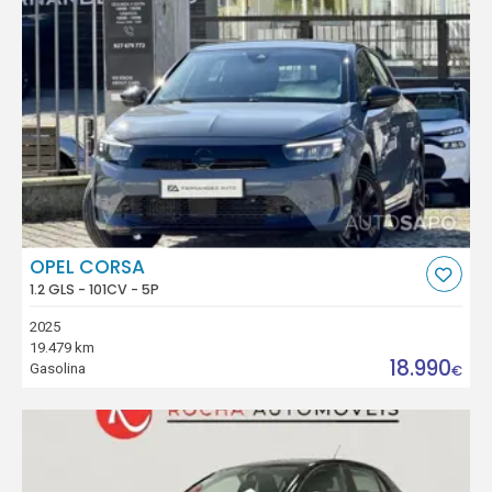
OPEL CORSA
1.2 GLS - 101CV - 5P
2025
19.479 km
18.990
Gasolina
€