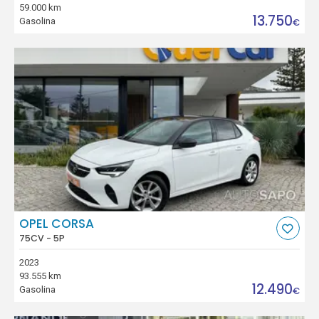
59.000 km
13.750
Gasolina
€
OPEL CORSA
75CV - 5P
2023
93.555 km
12.490
Gasolina
€