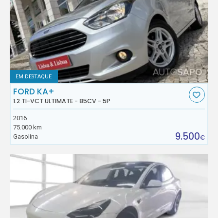
EM DESTAQUE
FORD KA+
1.2 TI-VCT ULTIMATE - 85CV - 5P
2016
75.000 km
9.500
Gasolina
€