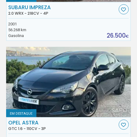
SUBARU IMPREZA
2.0 WRX - 218CV - 4P
2001
56.268 km
26.500
Gasolina
€
EM DESTAQUE
OPEL ASTRA
GTC 1.6 - 110CV - 3P