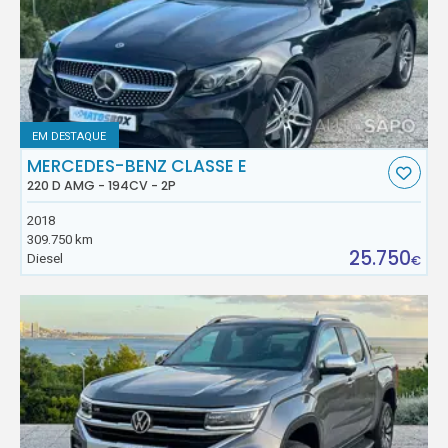
EM DESTAQUE
MERCEDES-BENZ CLASSE E
220 D AMG - 194CV - 2P
2018
309.750 km
25.750
Diesel
€