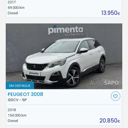
2017
69.000 km
13.950
Diesel
€
EM DESTAQUE
PEUGEOT 3008
120CV - 5P
2018
154.000 km
20.850
Diesel
€