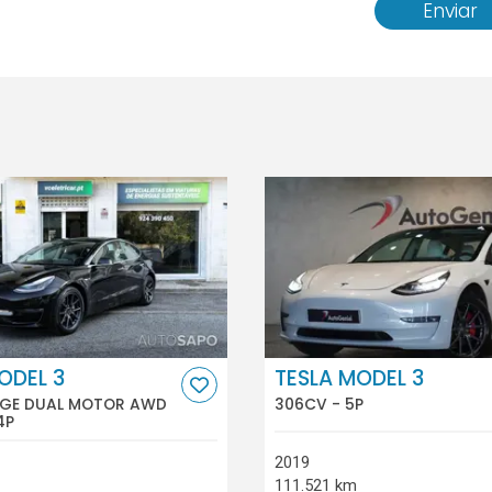
Enviar
ODEL 3
TESLA MODEL 3
GE DUAL MOTOR AWD
306CV - 5P
4P
2019
111.521 km