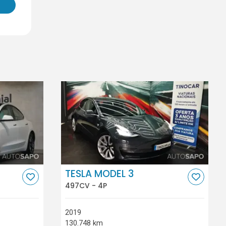
TESLA MODEL 3
497CV - 4P
2019
130.748 km