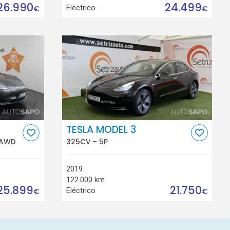
26.990
24.499
Eléctrico
€
€
TESLA MODEL 3
 AWD
325CV - 5P
2019
122.000 km
25.899
21.750
Eléctrico
€
€