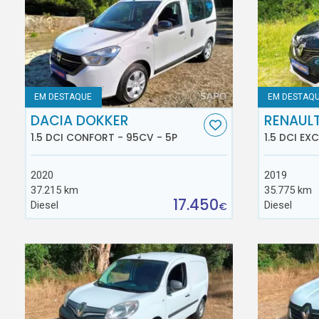
EM DESTAQUE
EM DESTAQ
DACIA DOKKER
RENAUL
1.5 DCI CONFORT - 95CV - 5P
1.5 DCI EX
2020
2019
37.215 km
35.775 km
17.450
Diesel
Diesel
€