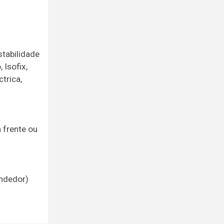
stabilidade
 Isofix,
trica,
 frente ou
endedor)