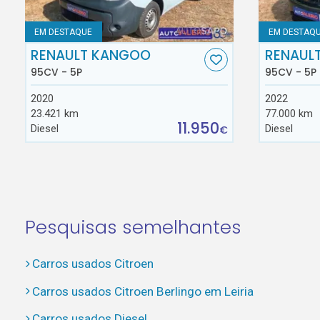
EM DESTAQUE
EM DESTAQ
RENAULT KANGOO
RENAUL
95CV - 5P
95CV - 5P
2020
2022
23.421 km
77.000 km
11.950
Diesel
Diesel
€
Pesquisas semelhantes
Carros usados Citroen
Carros usados Citroen Berlingo em Leiria
Carros usados Diesel