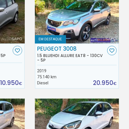
EM DESTAQUE
PEUGEOT 3008
 5P
1.5 BLUEHDI ALLURE EAT8 - 130CV
- 5P
2019
75.140 km
10.950
20.950
Diesel
€
€