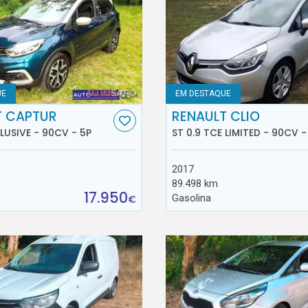
UE
EM DESTAQUE
T CAPTUR
RENAULT CLIO
CLUSIVE - 90CV - 5P
ST 0.9 TCE LIMITED - 90CV -
2017
89.498 km
17.950
Gasolina
€