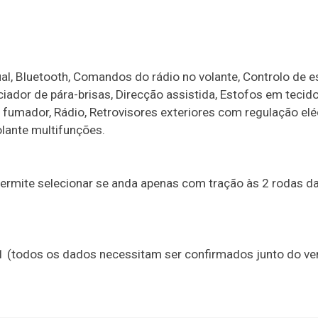
l, Bluetooth, Comandos do rádio no volante, Controlo de e
iador de pára-brisas, Direcção assistida, Estofos em tecido,
o fumador, Rádio, Retrovisores exteriores com regulação eléc
olante multifunções.
ermite selecionar se anda apenas com tração às 2 rodas da
21 (todos os dados necessitam ser confirmados junto do v