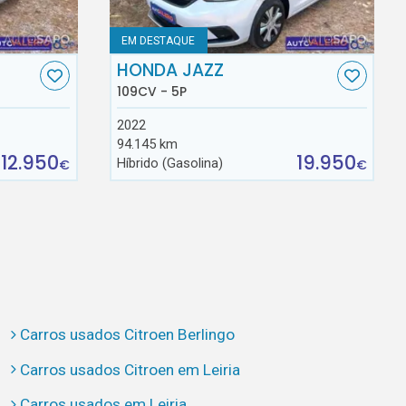
EM DESTAQUE
HONDA JAZZ
109CV - 5P
2022
94.145 km
12.950
19.950
Híbrido (Gasolina)
€
€
Carros usados Citroen Berlingo
Carros usados Citroen em Leiria
Carros usados em Leiria