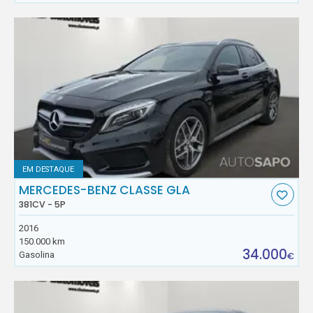
EM DESTAQUE
MERCEDES-BENZ CLASSE GLA
381CV - 5P
2016
150.000 km
34.000
Gasolina
€