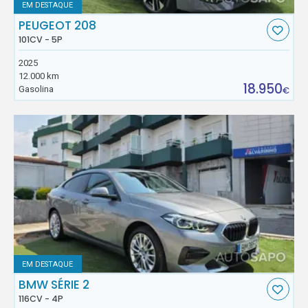
EM DESTAQUE
PEUGEOT 208
101CV - 5P
2025
12.000 km
18.950
Gasolina
€
EM DESTAQUE
BMW SÉRIE 2
116CV - 4P