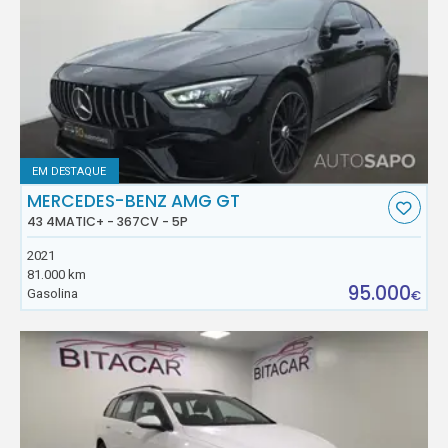
EM DESTAQUE
MERCEDES-BENZ AMG GT
43 4MATIC+ - 367CV - 5P
2021
81.000 km
95.000
Gasolina
€