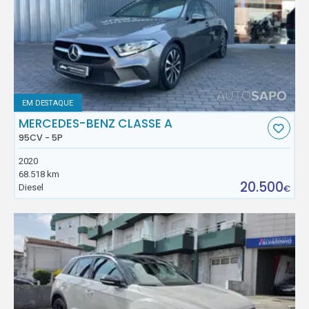
EM DESTAQUE
MERCEDES-BENZ CLASSE A
95CV - 5P
2020
68.518 km
20.500
Diesel
€