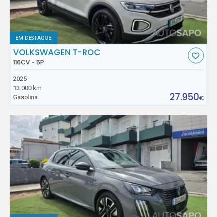
EM DESTAQUE
VOLKSWAGEN T-ROC
116CV - 5P
2025
13.000 km
27.950
Gasolina
€