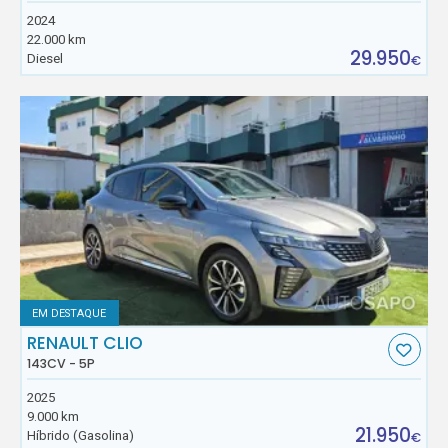
2024
22.000 km
29.950
Diesel
€
EM DESTAQUE
RENAULT CLIO
143CV - 5P
2025
9.000 km
21.950
Híbrido (Gasolina)
€