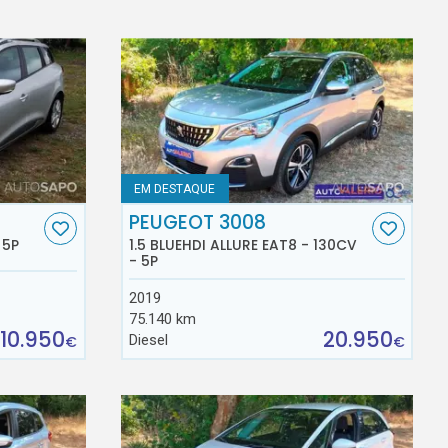
EM DESTAQUE
PEUGEOT 3008
 5P
1.5 BLUEHDI ALLURE EAT8 - 130CV
- 5P
2019
75.140 km
10.950
20.950
Diesel
€
€