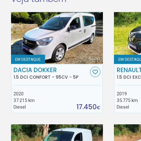
EM DESTAQUE
EM DESTAQ
DACIA DOKKER
RENAUL
1.5 DCI CONFORT - 95CV - 5P
1.5 DCI EX
2020
2019
37.215 km
35.775 km
17.450
Diesel
Diesel
€