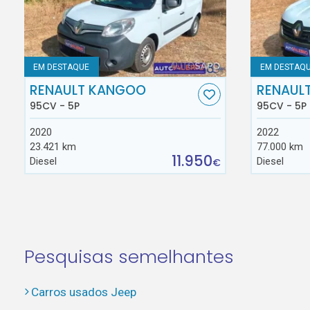
EM DESTAQUE
EM DESTAQ
RENAULT KANGOO
RENAUL
95CV - 5P
95CV - 5P
2020
2022
23.421 km
77.000 km
11.950
Diesel
Diesel
€
Pesquisas semelhantes
Carros usados Jeep