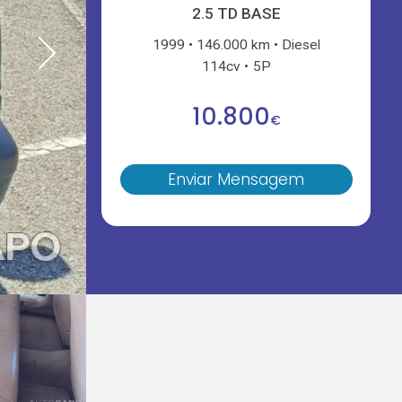
2.5 TD BASE
1999
146.000 km
Diesel
114cv
5P
10.800
€
Enviar Mensagem