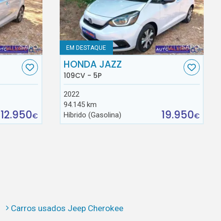
EM DESTAQUE
HONDA JAZZ
109CV - 5P
2022
94.145 km
12.950
19.950
Híbrido (Gasolina)
€
€
Carros usados Jeep Cherokee