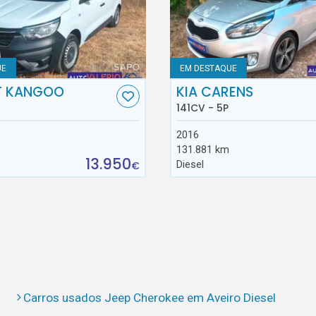
UE
EM DESTAQUE
T KANGOO
KIA CARENS
141CV - 5P
2016
131.881 km
13.950
Diesel
€
Carros usados Jeep Cherokee em Aveiro Diesel