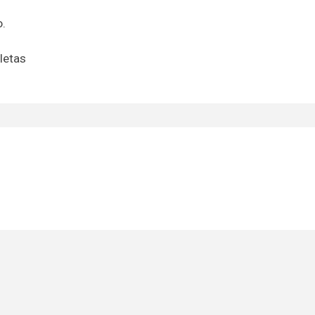
.
letas