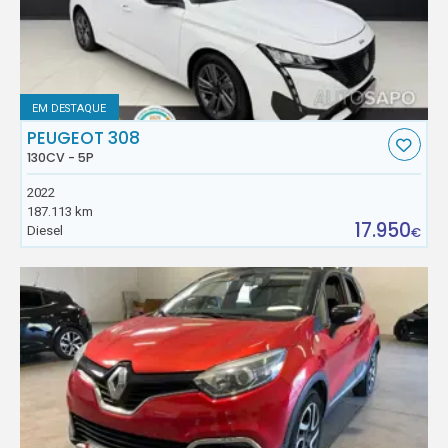
EM DESTAQUE
PEUGEOT 308
130CV - 5P
2022
187.113 km
17.950
Diesel
€