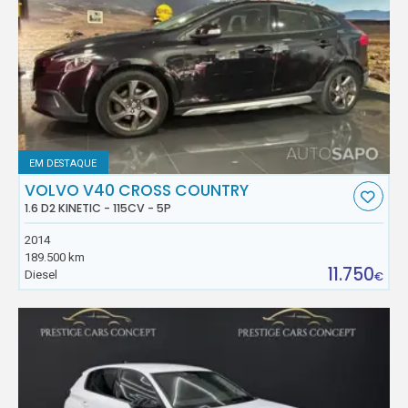
EM DESTAQUE
VOLVO V40 CROSS COUNTRY
1.6 D2 KINETIC - 115CV - 5P
2014
189.500 km
11.750
Diesel
€