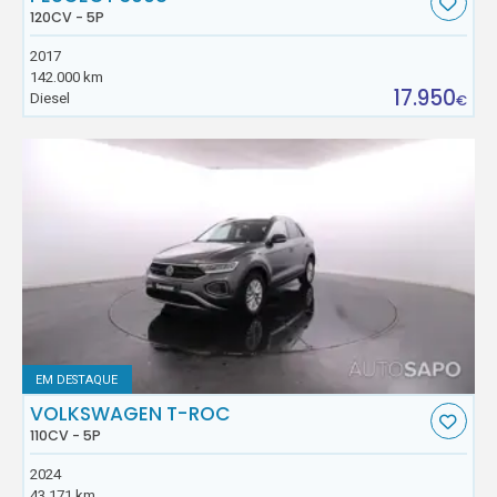
120CV - 5P
2017
142.000 km
17.950
Diesel
€
EM DESTAQUE
VOLKSWAGEN T-ROC
110CV - 5P
2024
43.171 km