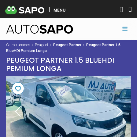
MENU
Carros usados
Peugeot
Peugeot Partner
Peugeot Partner 1.5
BlueHDi Pemium Longa
PEUGEOT PARTNER 1.5 BLUEHDI
PEMIUM LONGA