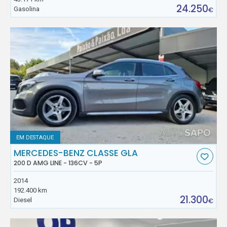
24.250
Gasolina
€
EM DESTAQUE
MERCEDES-BENZ CLASSE GLA
200 D AMG LINE - 136CV - 5P
2014
192.400 km
21.300
Diesel
€