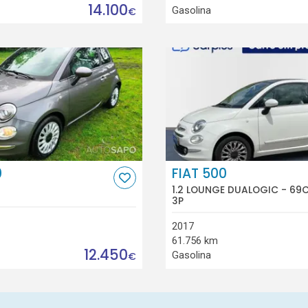
14.100
Gasolina
€
0
FIAT 500
1.2 LOUNGE DUALOGIC - 69
3P
2017
61.756 km
12.450
Gasolina
€