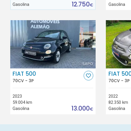
12.750
Gasolina
Gasolina
€
FIAT 500
FIAT 50
70CV - 3P
70CV - 3P
2023
2022
59.004 km
82.350 km
13.000
Gasolina
Gasolina
€