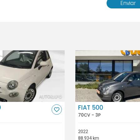
Enviar
0
FIAT 500
70CV - 3P
2022
88.934 km