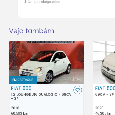
Campos obrigatórios
Veja também
EM DESTAQUE
FIAT 500
FIAT 50
1.2 LOUNGE J16 DUALOGIC - 69CV
69CV - 3P
- 3P
2018
2020
60.503 km
46.305 km