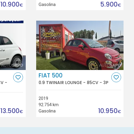
10.900
5.900
Gasolina
€
€
FIAT 500
CV -
0.9 TWINAIR LOUNGE - 85CV - 3P
2019
92.754 km
13.500
10.950
Gasolina
€
€