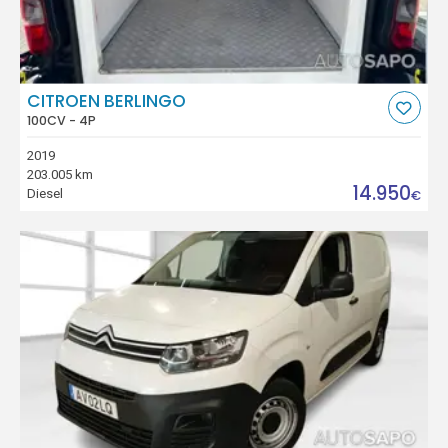
CITROEN BERLINGO
100CV - 4P
2019
203.005 km
14.950
Diesel
€