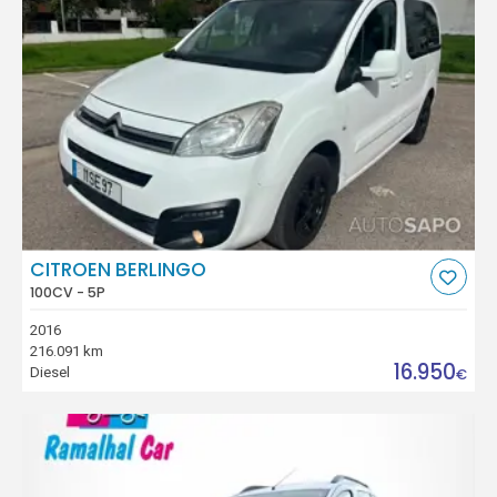
CITROEN BERLINGO
100CV - 5P
2016
216.091 km
16.950
Diesel
€