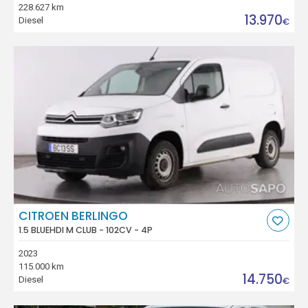
228.627 km
13.970
Diesel
€
CITROEN BERLINGO
1.5 BLUEHDI M CLUB - 102CV - 4P
2023
115.000 km
14.750
Diesel
€