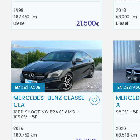
1998
2018
187.450 km
68.000 km
21.500
Diesel
Diesel
€
EM DESTAQUE
EM DESTAQ
MERCEDES-BENZ CLASSE
MERCED
CLA
A
180D SHOOTING BRAKE AMG -
95CV - 5P
109CV - 5P
2016
2020
189.750 km
68.518 km