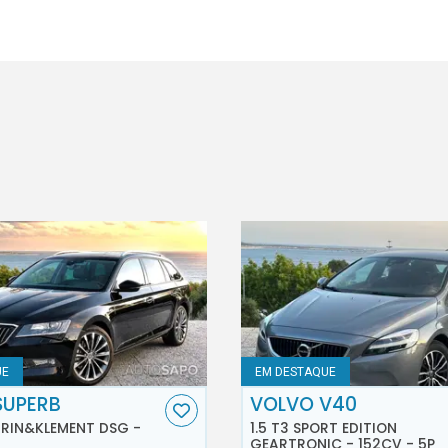
UE
EM DESTAQUE
SUPERB
VOLVO V40
AURIN&KLEMENT DSG -
1.5 T3 SPORT EDITION
GEARTRONIC - 152CV - 5P