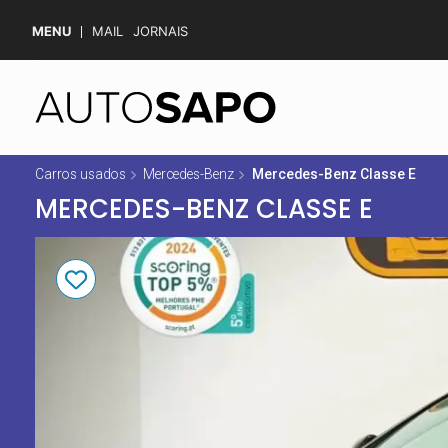
MENU
MAIL
JORNAIS
Carros usados
Mercedes-Benz
Mercedes-Benz Classe E
MERCEDES-BENZ CLASSE E