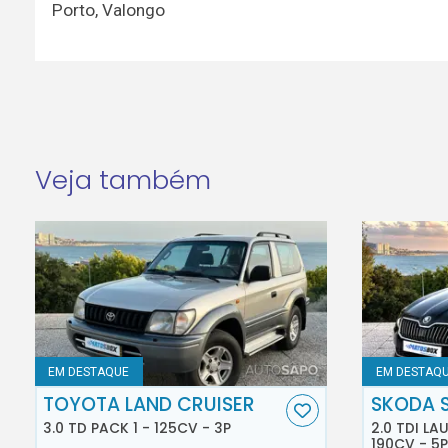
Porto
,
Valongo
Veja também
EM DESTAQUE
EM DESTAQ
TOYOTA LAND CRUISER
SKODA 
3.0 TD PACK 1 - 125CV - 3P
2.0 TDI L
190CV - 5P