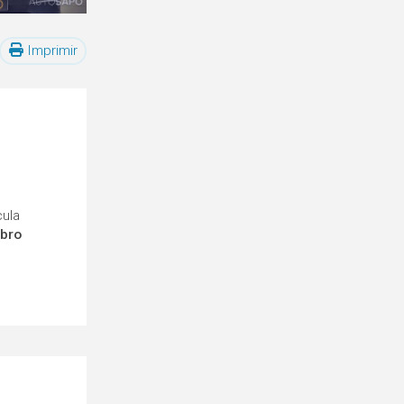
Imprimir
cula
mbro