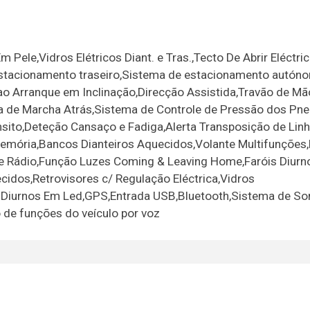
Pele,Vidros Elétricos Diant. e Tras.,Tecto De Abrir Eléctric
estacionamento traseiro,Sistema de estacionamento autón
 ao Arranque em Inclinação,Direcção Assistida,Travão de Mã
a de Marcha Atrás,Sistema de Controle de Pressão dos Pne
sito,Deteção Cansaço e Fadiga,Alerta Transposição de Lin
emória,Bancos Dianteiros Aquecidos,Volante Multifunções,
 Rádio,Função Luzes Coming & Leaving Home,Faróis Diurn
idos,Retrovisores c/ Regulação Eléctrica,Vidros
is Diurnos Em Led,GPS,Entrada USB,Bluetooth,Sistema de S
 de funções do veículo por voz