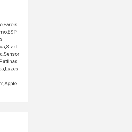
o,Faróis
omo,ESP
o
us,Start
ha,Sensor
Patilhas
os,Luzes
om,Apple