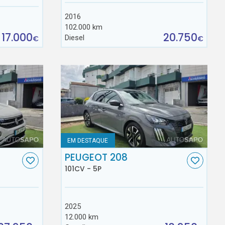
2016
102.000 km
17.000
20.750
Diesel
€
€
EM DESTAQUE
C
PEUGEOT 208
101CV - 5P
2025
12.000 km