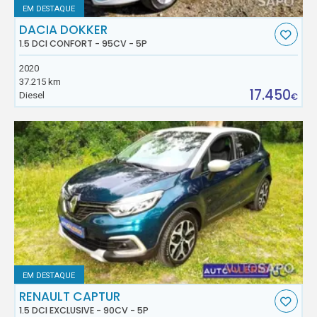
EM DESTAQUE
DACIA DOKKER
1.5 DCI CONFORT - 95CV - 5P
2020
37.215 km
17.450
Diesel
€
EM DESTAQUE
RENAULT CAPTUR
1.5 DCI EXCLUSIVE - 90CV - 5P