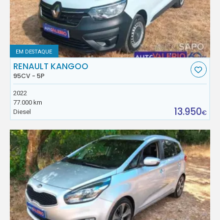
EM DESTAQUE
RENAULT KANGOO
95CV - 5P
2022
77.000 km
13.950
Diesel
€