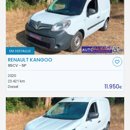
EM DESTAQUE
RENAULT KANGOO
95CV - 5P
2020
23.421 km
11.950
Diesel
€