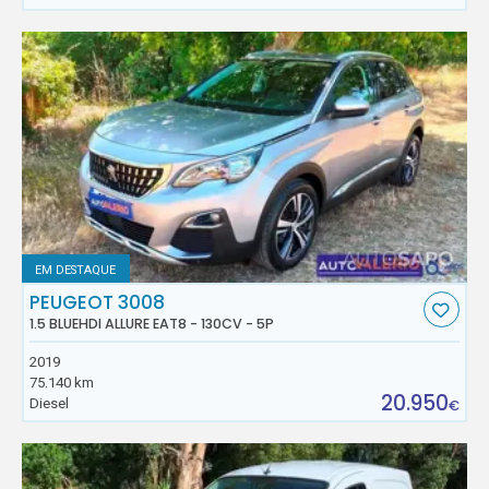
EM DESTAQUE
PEUGEOT 3008
1.5 BLUEHDI ALLURE EAT8 - 130CV - 5P
2019
75.140 km
20.950
Diesel
€