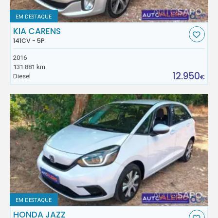
EM DESTAQUE
KIA CARENS
141CV - 5P
2016
131.881 km
12.950
Diesel
€
EM DESTAQUE
HONDA JAZZ