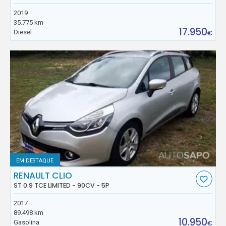
2019
35.775 km
17.950
Diesel
€
EM DESTAQUE
RENAULT CLIO
ST 0.9 TCE LIMITED - 90CV - 5P
2017
89.498 km
10.950
Gasolina
€