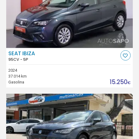
SEAT IBIZA
95CV - 5P
2024
37.014 km
15.250
Gasolina
€