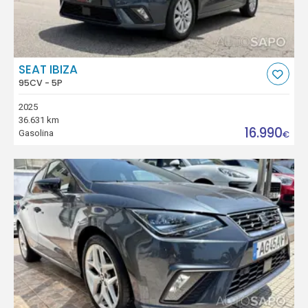
SEAT IBIZA
95CV - 5P
2025
36.631 km
16.990
Gasolina
€