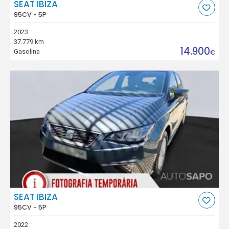
SEAT IBIZA
95CV - 5P
2023
37.779 km
14.900
Gasolina
€
SEAT IBIZA
95CV - 5P
2022