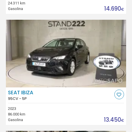
24.311 km
14.690
Gasolina
€
SEAT IBIZA
95CV - 5P
2023
86.000 km
13.450
Gasolina
€