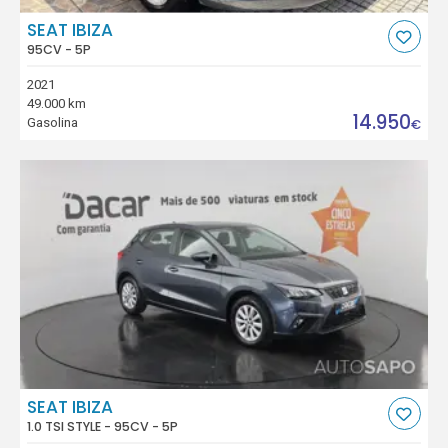
SEAT IBIZA
95CV - 5P
2021
49.000 km
14.950
Gasolina
€
SEAT IBIZA
1.0 TSI STYLE - 95CV - 5P