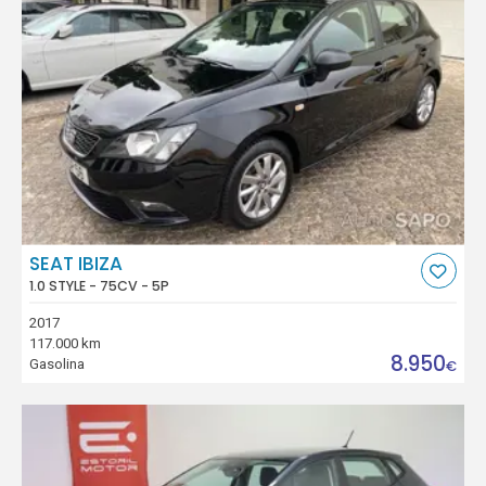
SEAT IBIZA
1.0 STYLE - 75CV - 5P
2017
117.000 km
8.950
Gasolina
€