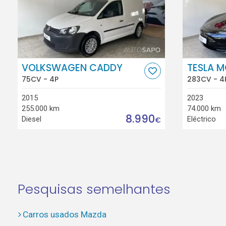
VOLKSWAGEN CADDY
TESLA M
75CV - 4P
283CV - 4
2015
2023
255.000 km
74.000 km
8.990
Diesel
Eléctrico
€
Pesquisas semelhantes
Carros usados Mazda