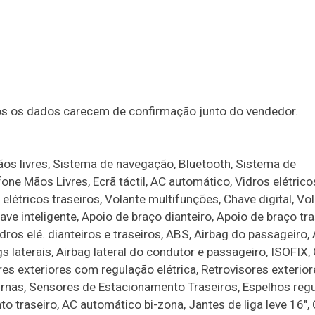
dos os dados carecem de confirmação junto do vendedor.
os livres, Sistema de navegação, Bluetooth, Sistema de
one Mãos Livres, Ecrã táctil, AC automático, Vidros elétrico
elétricos traseiros, Volante multifunções, Chave digital, Vo
have inteligente, Apoio de braço dianteiro, Apoio de braço tra
ros elé. dianteiros e traseiros, ABS, Airbag do passageiro, 
s laterais, Airbag lateral do condutor e passageiro, ISOFIX,
res exteriores com regulação elétrica, Retrovisores exterior
diurnas, Sensores de Estacionamento Traseiros, Espelhos reg
o traseiro, AC automático bi-zona, Jantes de liga leve 16", 