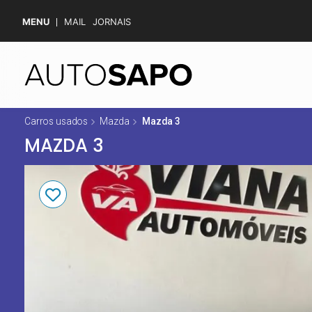
MENU
MAIL
JORNAIS
Carros usados
Mazda
Mazda 3
MAZDA 3