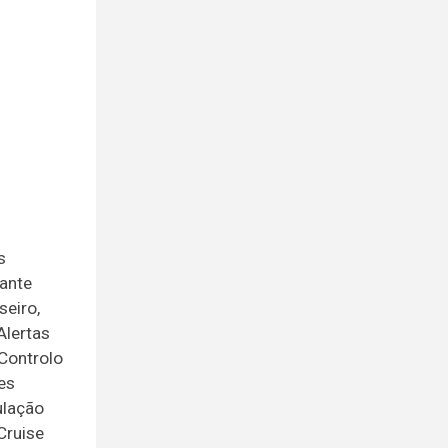
s
lante
seiro,
Alertas
 Controlo
es
ulação
Cruise