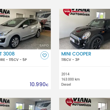
T 3008
MINI COOPER
URE - 115CV - 5P
116CV - 3P
2014
163.000 km
10.990
Diesel
€