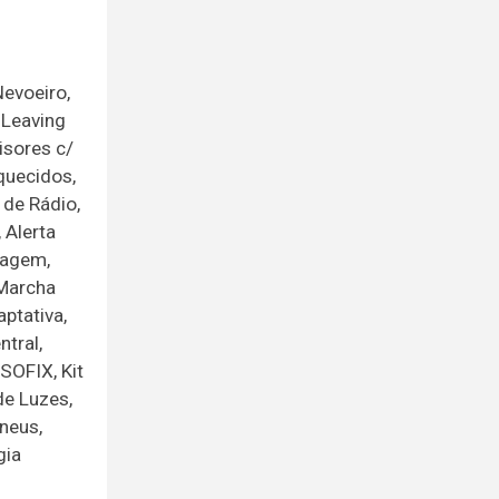
evoeiro,
 Leaving
isores c/
quecidos,
 de Rádio,
 Alerta
dagem,
 Marcha
ptativa,
tral,
SOFIX, Kit
de Luzes,
neus,
gia