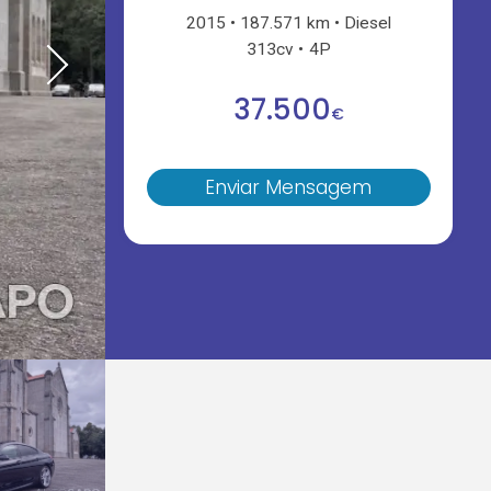
2015
187.571 km
Diesel
313cv
4P
37.500
€
Enviar Mensagem