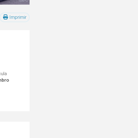
Imprimir
cula
mbro