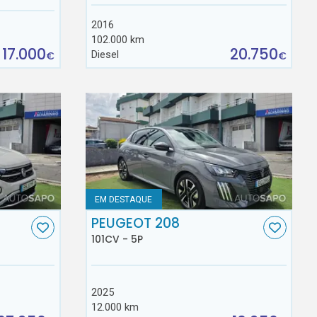
2016
102.000 km
17.000
20.750
Diesel
€
€
EM DESTAQUE
C
PEUGEOT 208
101CV - 5P
2025
12.000 km