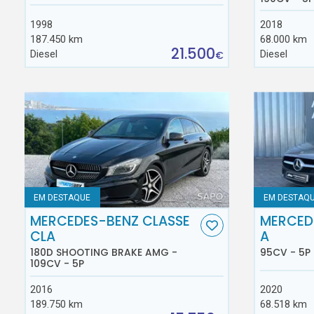
1998
2018
187.450 km
68.000 km
21.500
Diesel
Diesel
€
EM DESTAQUE
EM DESTAQ
MERCEDES-BENZ CLASSE
MERCED
CLA
A
180D SHOOTING BRAKE AMG -
95CV - 5P
109CV - 5P
2016
2020
189.750 km
68.518 km