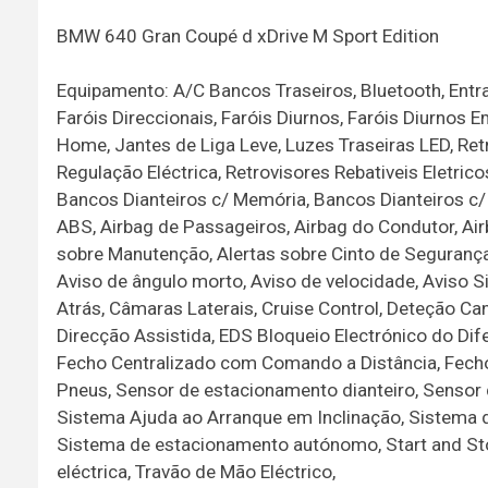
BMW 640 Gran Coupé d xDrive M Sport Edition
Equipamento: A/C Bancos Traseiros, Bluetooth, Entr
Faróis Direccionais, Faróis Diurnos, Faróis Diurnos
Home, Jantes de Liga Leve, Luzes Traseiras LED, Re
Regulação Eléctrica, Retrovisores Rebativeis Eletric
Bancos Dianteiros c/ Memória, Bancos Dianteiros c
ABS, Airbag de Passageiros, Airbag do Condutor, Air
sobre Manutenção, Alertas sobre Cinto de Seguranç
Aviso de ângulo morto, Aviso de velocidade, Aviso S
Atrás, Câmaras Laterais, Cruise Control, Deteção C
Direcção Assistida, EDS Bloqueio Electrónico do Di
Fecho Centralizado com Comando a Distância, Fecho d
Pneus, Sensor de estacionamento dianteiro, Sensor 
Sistema Ajuda ao Arranque em Inclinação, Sistema d
Sistema de estacionamento autónomo, Start and St
eléctrica, Travão de Mão Eléctrico,