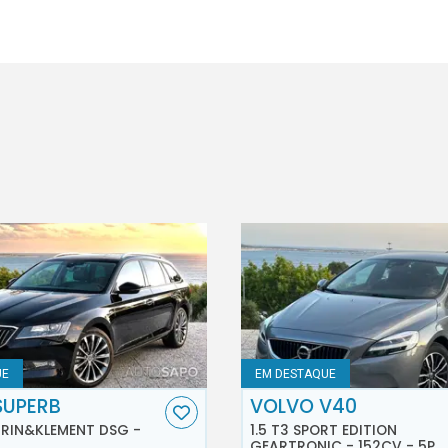
UE
EM DESTAQUE
SUPERB
VOLVO V40
AURIN&KLEMENT DSG -
1.5 T3 SPORT EDITION
GEARTRONIC - 152CV - 5P