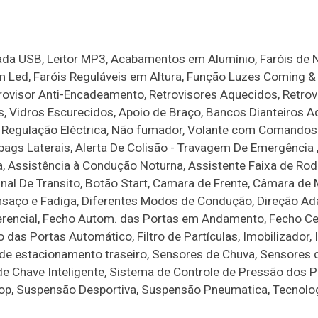
ada USB, Leitor MP3, Acabamentos em Alumínio, Faróis de N
 Em Led, Faróis Reguláveis em Altura, Função Luzes Coming &
trovisor Anti-Encadeamento, Retrovisores Aquecidos, Retrov
os, Vidros Escurecidos, Apoio de Braço, Bancos Dianteiros A
/ Regulação Eléctrica, Não fumador, Volante com Comandos
bags Laterais, Alerta De Colisão - Travagem De Emergência ,
a, Assistência à Condução Noturna, Assistente Faixa de Ro
inal De Transito, Botão Start, Camara de Frente, Câmara de
ansaço e Fadiga, Diferentes Modos de Condução, Direção Ada
ferencial, Fecho Autom. das Portas em Andamento, Fecho Cen
as Portas Automático, Filtro de Partículas, Imobilizador, I
de estacionamento traseiro, Sensores de Chuva, Sensores 
e Chave Inteligente, Sistema de Controle de Pressão dos P
op, Suspensão Desportiva, Suspensão Pneumatica, Tecnolo