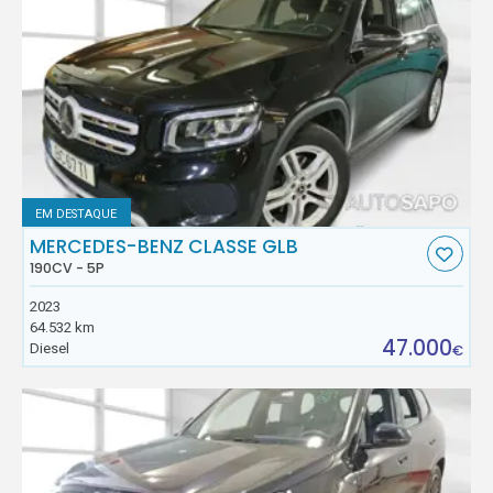
EM DESTAQUE
MERCEDES-BENZ CLASSE GLB
190CV - 5P
2023
64.532 km
47.000
Diesel
€