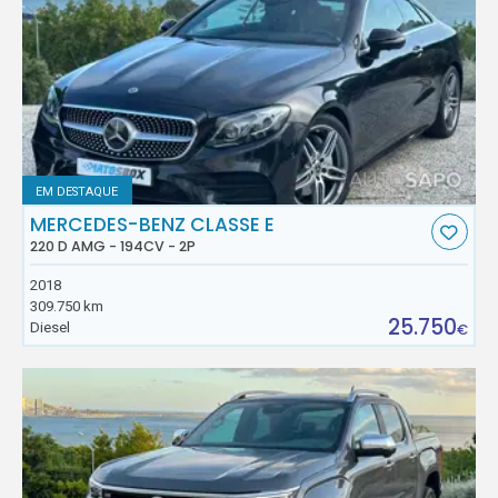
EM DESTAQUE
MERCEDES-BENZ CLASSE E
220 D AMG - 194CV - 2P
2018
309.750 km
25.750
Diesel
€