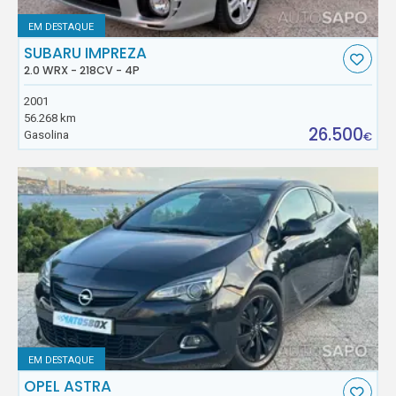
EM DESTAQUE
SUBARU IMPREZA
2.0 WRX - 218CV - 4P
2001
56.268 km
26.500
Gasolina
€
EM DESTAQUE
OPEL ASTRA