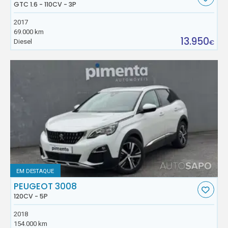
GTC 1.6 - 110CV - 3P
2017
69.000 km
13.950
Diesel
€
EM DESTAQUE
PEUGEOT 3008
120CV - 5P
2018
154.000 km