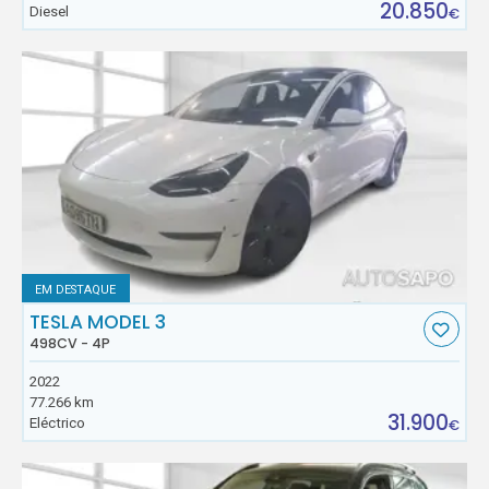
20.850
Diesel
€
EM DESTAQUE
TESLA MODEL 3
498CV - 4P
2022
77.266 km
31.900
Eléctrico
€