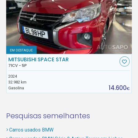
EM DESTAQUE
MITSUBISHI SPACE STAR
71CV - 5P
2024
32.982 km
14.600
Gasolina
€
Pesquisas semelhantes
Carros usados BMW