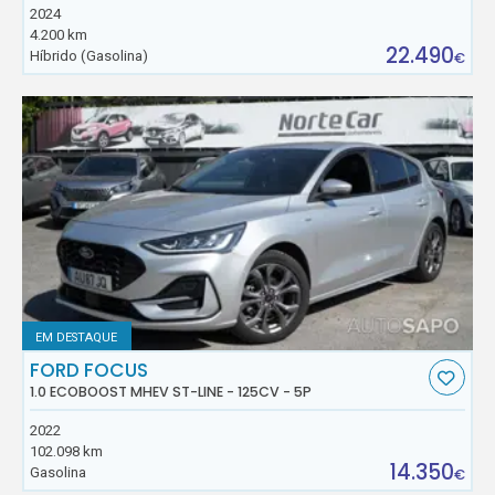
2024
4.200 km
22.490
Híbrido (Gasolina)
€
EM DESTAQUE
FORD FOCUS
1.0 ECOBOOST MHEV ST-LINE - 125CV - 5P
2022
102.098 km
14.350
Gasolina
€