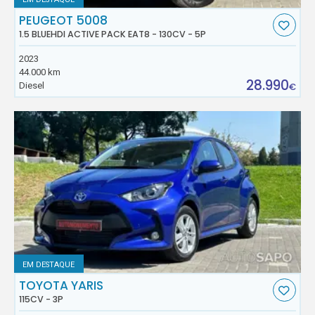
PEUGEOT 5008
1.5 BLUEHDI ACTIVE PACK EAT8 - 130CV - 5P
2023
44.000 km
28.990
Diesel
€
EM DESTAQUE
TOYOTA YARIS
115CV - 3P