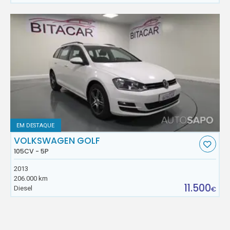
EM DESTAQUE
VOLKSWAGEN GOLF
105CV - 5P
2013
206.000 km
11.500
Diesel
€