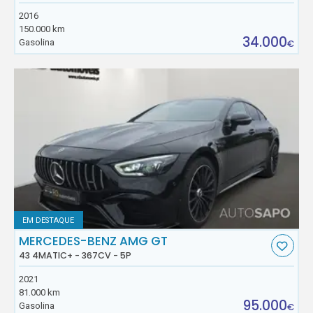
2016
150.000 km
34.000
Gasolina
€
EM DESTAQUE
MERCEDES-BENZ AMG GT
43 4MATIC+ - 367CV - 5P
2021
81.000 km
95.000
Gasolina
€