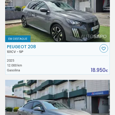
EM DESTAQUE
PEUGEOT 208
101CV - 5P
2025
12.000 km
18.950
Gasolina
€