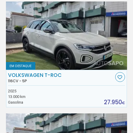
EM DESTAQUE
VOLKSWAGEN T-ROC
116CV - 5P
2025
13.000 km
27.950
Gasolina
€