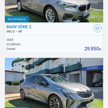
EM DESTAQUE
BMW SÉRIE 2
116CV - 4P
2024
22.000 km
29.950
Diesel
€