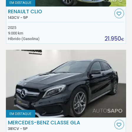
EM DESTAQUE
RENAULT CLIO
143CV - 5P
2025
9.000 km
21.950
Híbrido (Gasolina)
€
EM DESTAQUE
MERCEDES-BENZ CLASSE GLA
381CV - 5P