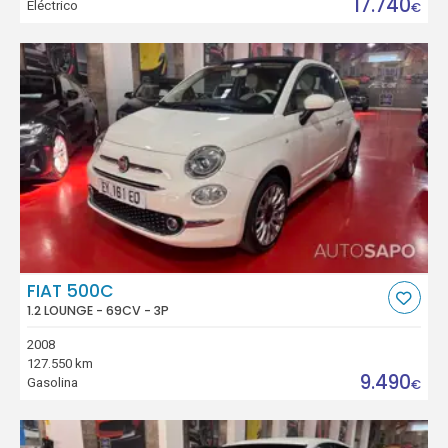
17.740
Eléctrico
€
FIAT 500C
1.2 LOUNGE - 69CV - 3P
2008
127.550 km
9.490
Gasolina
€