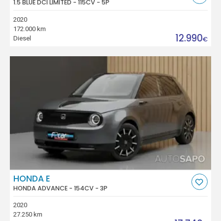
1.5 BLUE DCI LIMITED - 115CV - 5P
2020
172.000 km
12.990
Diesel
€
HONDA E
HONDA ADVANCE - 154CV - 3P
2020
27.250 km