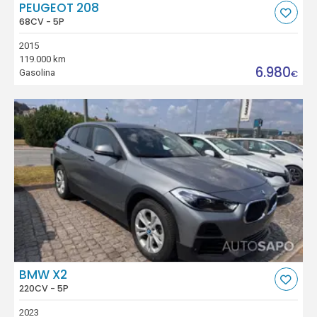
PEUGEOT 208
68CV - 5P
2015
119.000 km
6.980
Gasolina
€
BMW X2
220CV - 5P
2023