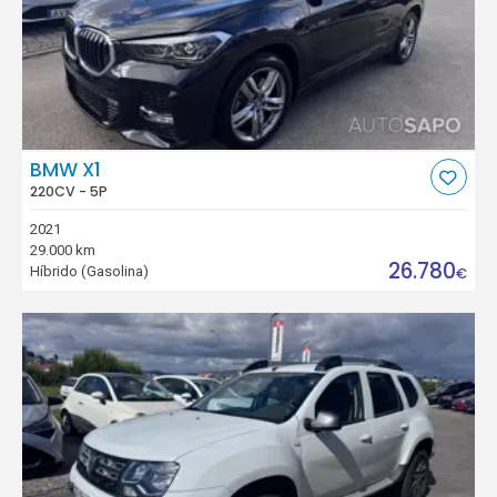
BMW X1
220CV - 5P
2021
29.000 km
26.780
Híbrido (Gasolina)
€