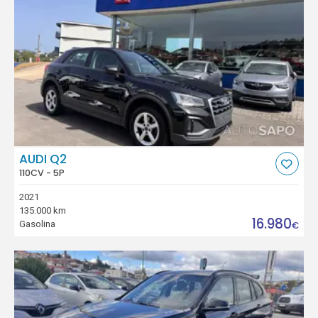
AUDI Q2
110CV - 5P
2021
135.000 km
16.980
Gasolina
€