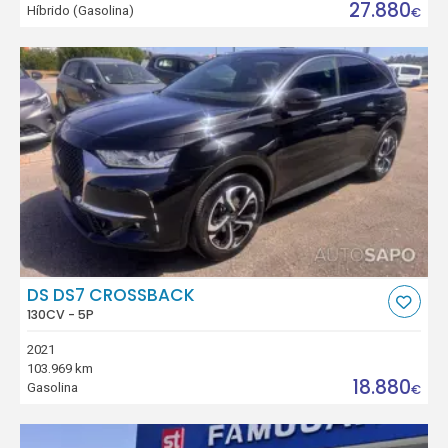
27.880
Híbrido (Gasolina)
€
DS DS7 CROSSBACK
130CV - 5P
2021
103.969 km
18.880
Gasolina
€