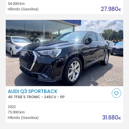
54.000 km
27.980
Híbrido (Gasolina)
€
AUDI Q3 SPORTBACK
45 TFSIE S TRONIC - 245CV - 5P
2022
75.000 km
31.680
Híbrido (Gasolina)
€