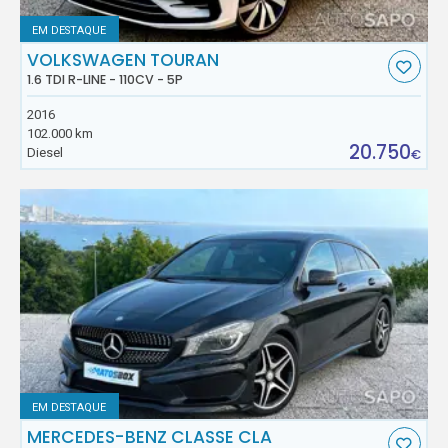
EM DESTAQUE
VOLKSWAGEN TOURAN
1.6 TDI R-LINE - 110CV - 5P
2016
102.000 km
20.750
Diesel
€
EM DESTAQUE
MERCEDES-BENZ CLASSE CLA