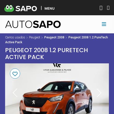
MENU
Carros usados
Peugeot
Peugeot 2008
Peugeot 2008 1.2 PureTech
Active Pack
PEUGEOT 2008 1.2 PURETECH
ACTIVE PACK