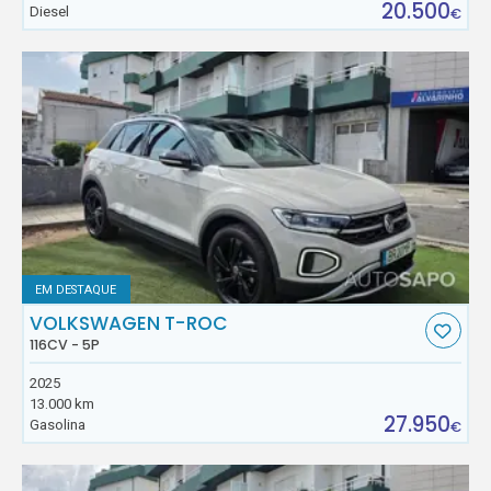
20.500
Diesel
€
EM DESTAQUE
VOLKSWAGEN T-ROC
116CV - 5P
2025
13.000 km
27.950
Gasolina
€