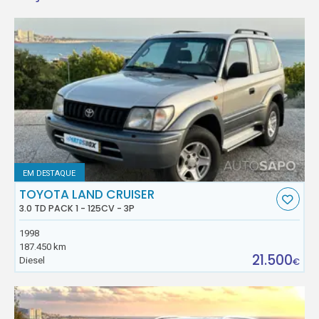
EM DESTAQUE
TOYOTA LAND CRUISER
3.0 TD PACK 1 - 125CV - 3P
1998
187.450 km
21.500
Diesel
€