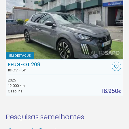
EM DESTAQUE
PEUGEOT 208
101CV - 5P
2025
12.000 km
18.950
Gasolina
€
Pesquisas semelhantes