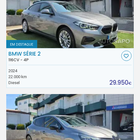
EM DESTAQUE
BMW SÉRIE 2
116CV - 4P
2024
22.000 km
29.950
Diesel
€