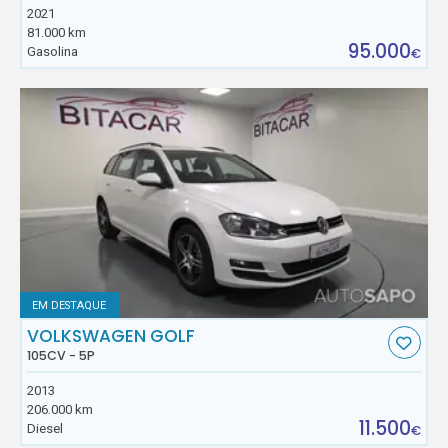
2021
81.000 km
95.000
Gasolina
€
EM DESTAQUE
VOLKSWAGEN GOLF
105CV - 5P
2013
206.000 km
11.500
Diesel
€