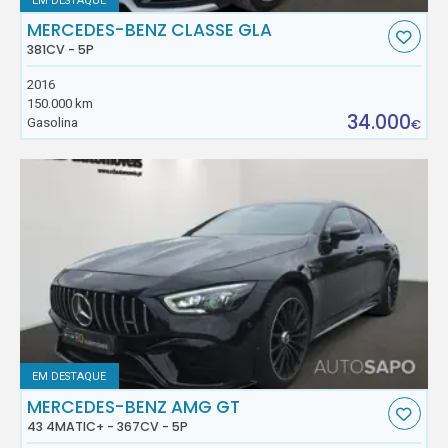
EM DESTAQUE
MERCEDES-BENZ CLASSE GLA
381CV - 5P
2016
150.000 km
34.000
Gasolina
€
EM DESTAQUE
MERCEDES-BENZ AMG GT
43 4MATIC+ - 367CV - 5P