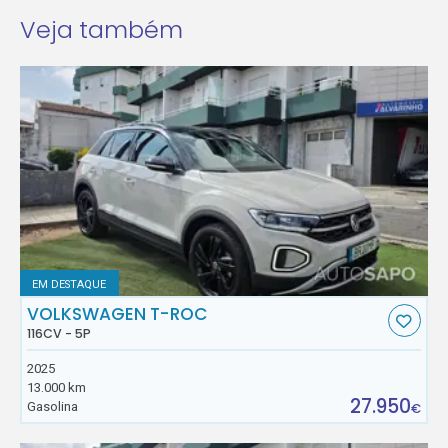
Veja também
EM DESTAQUE
VOLKSWAGEN T-ROC
116CV - 5P
2025
13.000 km
27.950
Gasolina
€