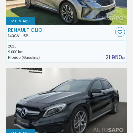
EM DESTAQUE
RENAULT CLIO
143CV - 5P
2025
9.000 km
21.950
Híbrido (Gasolina)
€