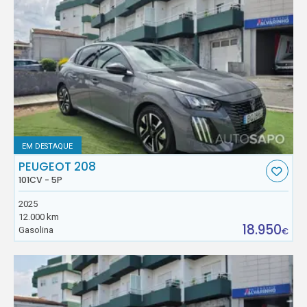
EM DESTAQUE
PEUGEOT 208
101CV - 5P
2025
12.000 km
18.950
Gasolina
€