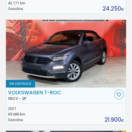
43.171 km
24.250
Gasolina
€
EM DESTAQUE
VOLKSWAGEN T-ROC
115CV - 2P
2021
69.686 km
21.900
Gasolina
€