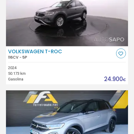
VOLKSWAGEN T-ROC
116CV - 5P
2024
50.173 km
24.900
Gasolina
€