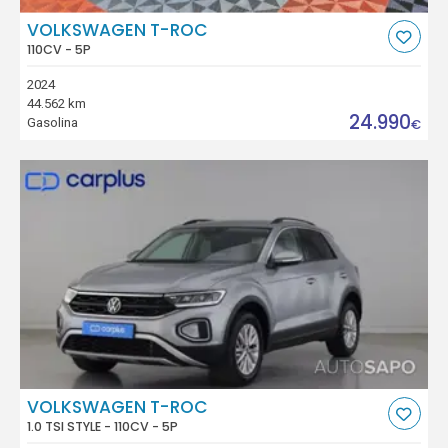
VOLKSWAGEN T-ROC
110CV - 5P
2024
44.562 km
24.990
Gasolina
€
VOLKSWAGEN T-ROC
1.0 TSI STYLE - 110CV - 5P