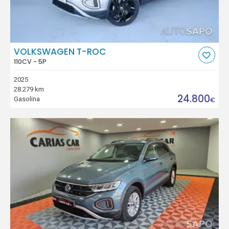
VOLKSWAGEN T-ROC
110CV - 5P
2025
28.279 km
24.800
Gasolina
€