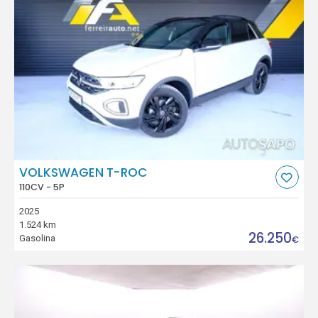
VOLKSWAGEN T-ROC
110CV - 5P
2025
1.524 km
26.250
Gasolina
€