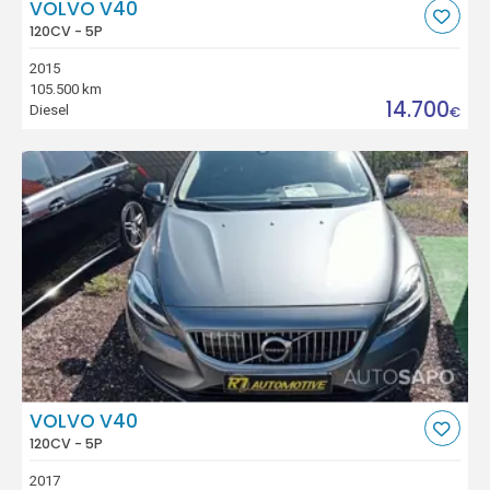
VOLVO V40
120CV - 5P
2015
105.500 km
14.700
Diesel
€
VOLVO V40
120CV - 5P
2017