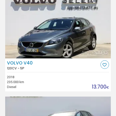
VOLVO V40
120CV - 5P
2018
235.000 km
13.700
Diesel
€