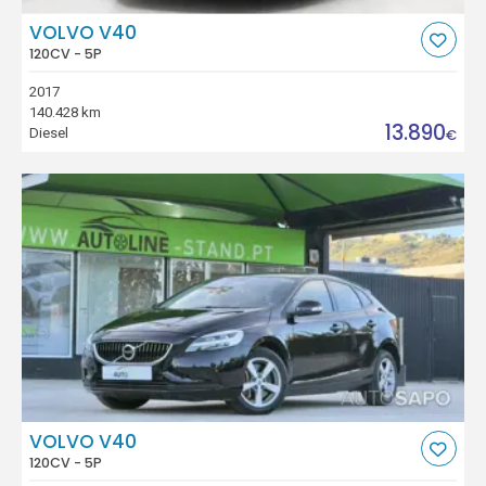
VOLVO V40
120CV - 5P
2017
140.428 km
13.890
Diesel
€
VOLVO V40
120CV - 5P