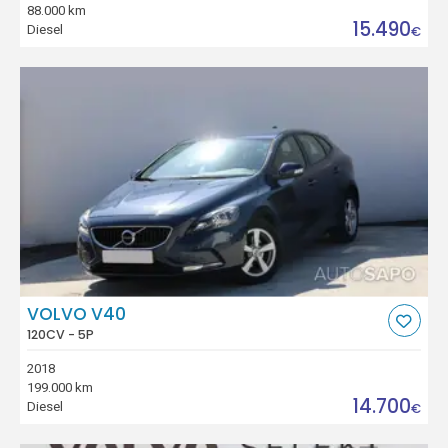
88.000 km
15.490
Diesel
€
VOLVO V40
120CV - 5P
2018
199.000 km
14.700
Diesel
€