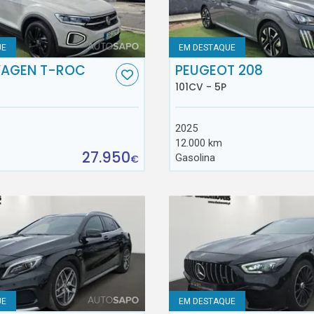
UE
EM DESTAQUE
AGEN T-ROC
PEUGEOT 208
101CV - 5P
2025
12.000 km
27.950
Gasolina
€
UE
EM DESTAQUE