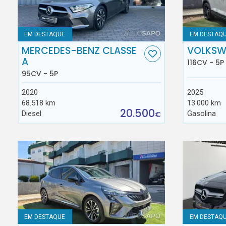
EM DESTAQUE
EM DESTAQ
MERCEDES-BENZ CLASSE
VOLKSW
A
116CV - 5P
95CV - 5P
2020
2025
68.518 km
13.000 km
20.500
Diesel
Gasolina
€
EM DESTAQUE
EM DESTAQ