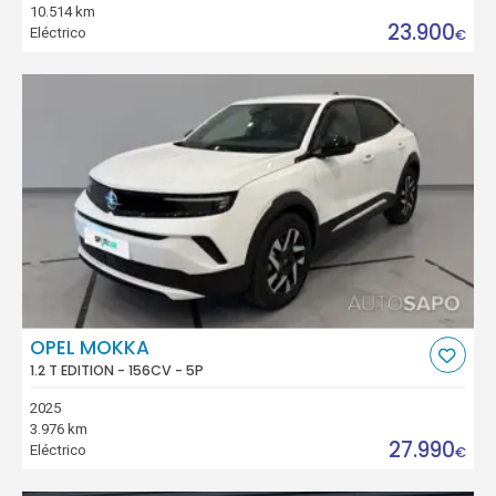
10.514 km
23.900
Eléctrico
€
OPEL MOKKA
1.2 T EDITION - 156CV - 5P
2025
3.976 km
27.990
Eléctrico
€