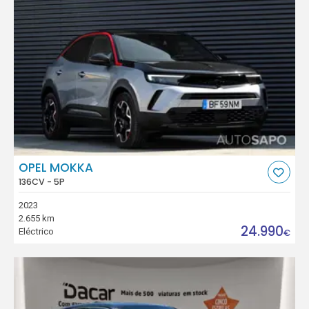
OPEL MOKKA
136CV - 5P
2023
2.655 km
24.990
Eléctrico
€