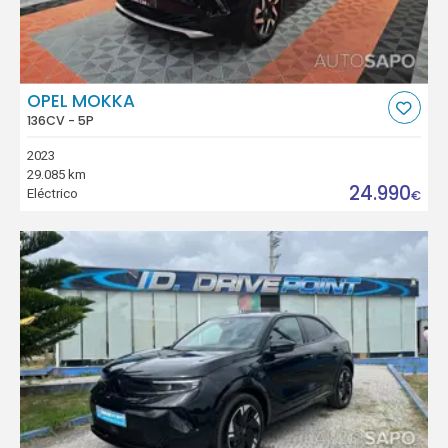
OPEL MOKKA
136CV - 5P
2023
29.085 km
24.990
Eléctrico
€