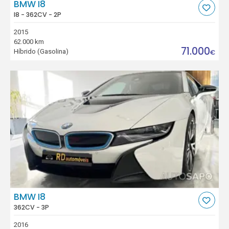
BMW I8
I8 - 362CV - 2P
2015
62.000 km
71.000
Híbrido (Gasolina)
€
BMW I8
362CV - 3P
2016