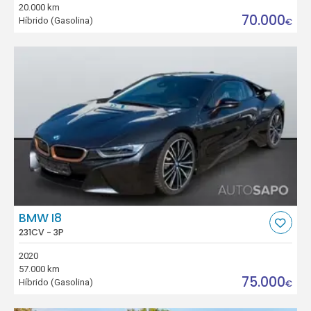
20.000 km
70.000
Híbrido (Gasolina)
€
BMW I8
231CV - 3P
2020
57.000 km
75.000
Híbrido (Gasolina)
€