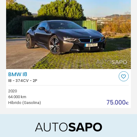
BMW I8
I8 - 374CV - 2P
2020
64.000 km
75.000
Híbrido (Gasolina)
€