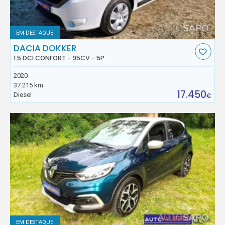
EM DESTAQUE
DACIA DOKKER
1.5 DCI CONFORT - 95CV - 5P
2020
37.215 km
17.450
Diesel
€
EM DESTAQUE