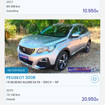
2017
89.498 km
10.950
Gasolina
€
EM DESTAQUE
PEUGEOT 3008
1.5 BLUEHDI ALLURE EAT8 - 130CV - 5P
2019
75.140 km
20.950
Diesel
€