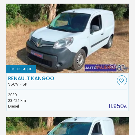
EM DESTAQUE
RENAULT KANGOO
95CV - 5P
2020
23.421 km
11.950
Diesel
€