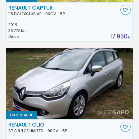
RENAULT CAPTUR
1.5 DCI EXCLUSIVE - 90CV - 5P
2019
35.775 km
17.950
Diesel
€
EM DESTAQUE
RENAULT CLIO
ST 0.9 TCE LIMITED - 90CV - 5P