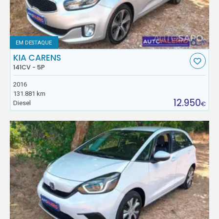
EM DESTAQUE
KIA CARENS
141CV - 5P
2016
131.881 km
12.950
Diesel
€