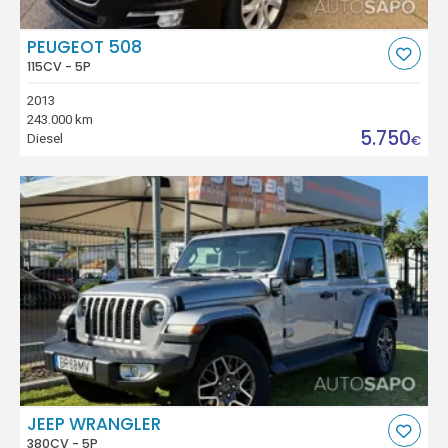
PEUGEOT 508
115CV - 5P
2013
243.000 km
5.750
Diesel
€
JEEP WRANGLER
380CV - 5P