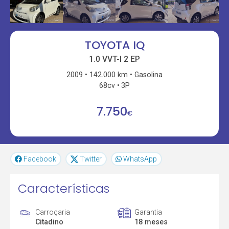
TOYOTA IQ
1.0 VVT-I 2 EP
2009
142.000 km
Gasolina
68cv
3P
7.750
€
Facebook
Twitter
WhatsApp
Características
Carroçaria
Garantia
Citadino
18 meses