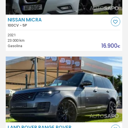
NISSAN MICRA
100CV - 5P
2021
23.000 km
16.900
Gasolina
€
LAND ROVER RANGE ROVER