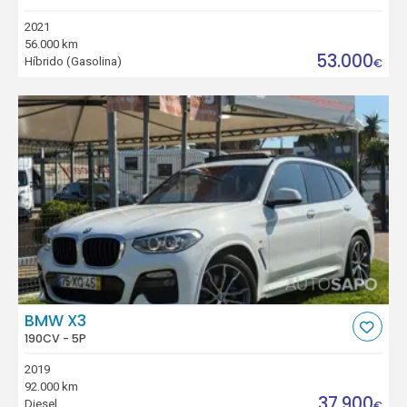
2021
56.000 km
53.000
Híbrido (Gasolina)
€
BMW X3
190CV - 5P
2019
92.000 km
37.900
Diesel
€