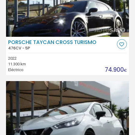
PORSCHE TAYCAN CROSS TURISMO
476CV - 5P
2022
11.300 km
74.900
Eléctrico
€