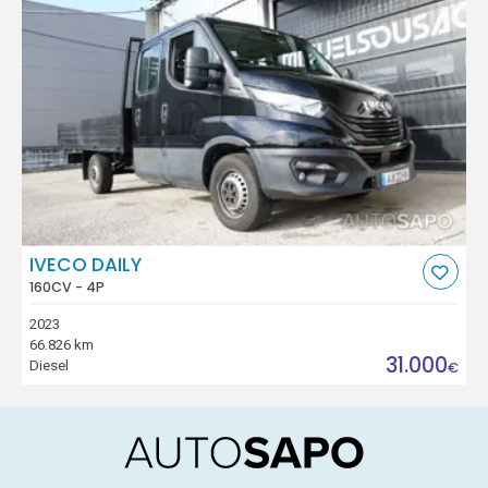
IVECO DAILY
160CV - 4P
2023
66.826 km
31.000
Diesel
€