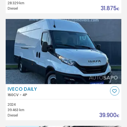
28.329 km
31.875
Diesel
€
IVECO DAILY
160CV - 4P
2024
39.463 km
39.900
Diesel
€