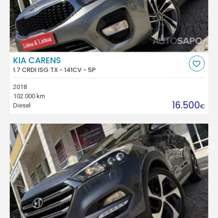
KIA CARENS
1.7 CRDI ISG TX - 141CV - 5P
2018
102.000 km
16.500
Diesel
€