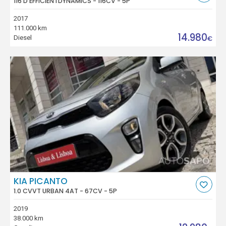
116 D EFFICIENTDYNAMICS - 116CV - 5P
2017
111.000 km
14.980
Diesel
€
KIA PICANTO
1.0 CVVT URBAN 4AT - 67CV - 5P
2019
38.000 km