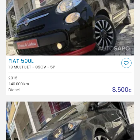
FIAT 500L
1.3 MULTIJET - 85CV - 5P
2015
140.000 km
8.500
Diesel
€