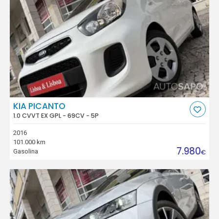
KIA PICANTO
1.0 CVVT EX GPL - 69CV - 5P
2016
101.000 km
7.980
Gasolina
€