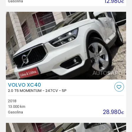
12.980
Gasolina
€
VOLVO XC40
2.0 T5 MOMENTUM - 247CV - 5P
2018
13.000 km
28.980
Gasolina
€