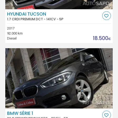
HYUNDAI TUCSON
1.7 CRDI PREMIUM DCT - 141CV - 5P
2017
92.000 km
18.500
Diesel
€
BMW SÉRIE 1