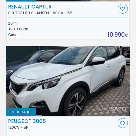
RENAULT CAPTUR
0.9 TCE HELLY HANSEN - 90CV - 5P
2014
120.000 km
10.990
Gasolina
€
EM DESTAQUE
PEUGEOT 3008
120CV - 5P