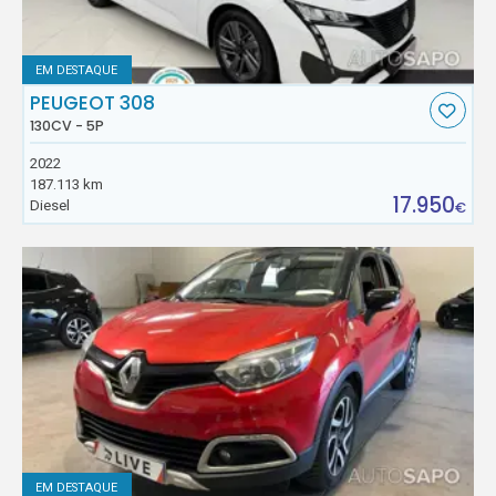
EM DESTAQUE
PEUGEOT 308
130CV - 5P
2022
187.113 km
17.950
Diesel
€
EM DESTAQUE