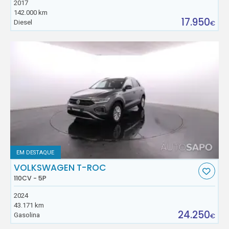
2017
142.000 km
17.950
Diesel
€
EM DESTAQUE
VOLKSWAGEN T-ROC
110CV - 5P
2024
43.171 km
24.250
Gasolina
€