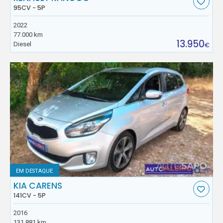
95CV - 5P
2022
77.000 km
13.950
Diesel
€
EM DESTAQUE
KIA CARENS
141CV - 5P
2016
131.881 km