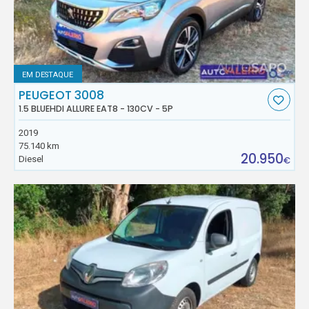
EM DESTAQUE
PEUGEOT 3008
1.5 BLUEHDI ALLURE EAT8 - 130CV - 5P
2019
75.140 km
20.950
Diesel
€