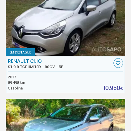
EM DESTAQUE
RENAULT CLIO
ST 0.9 TCE LIMITED - 90CV - 5P
2017
89.498 km
10.950
Gasolina
€