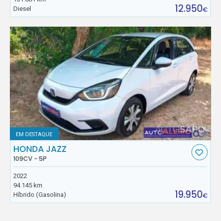
12.950
Diesel
€
EM DESTAQUE
HONDA JAZZ
109CV - 5P
2022
94.145 km
19.950
Híbrido (Gasolina)
€