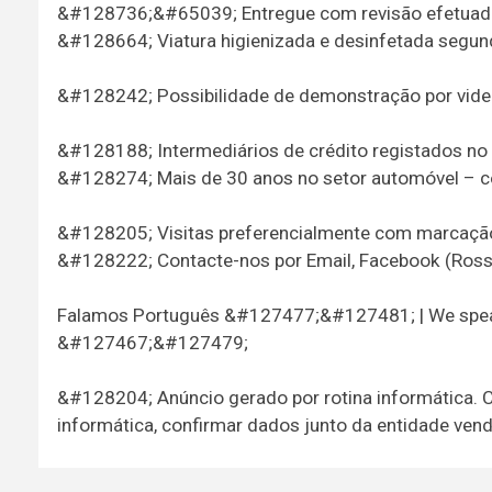
&#128736;&#65039; Entregue com revisão efetuada
&#128664; Viatura higienizada e desinfetada segu
&#128242; Possibilidade de demonstração por vi
&#128188; Intermediários de crédito registados no
&#128274; Mais de 30 anos no setor automóvel – c
&#128205; Visitas preferencialmente com marcaçã
&#128222; Contacte-nos por Email, Facebook (Ros
Falamos Português &#127477;&#127481; | We speak
&#127467;&#127479;
&#128204; Anúncio gerado por rotina informática. 
informática, confirmar dados junto da entidade ven