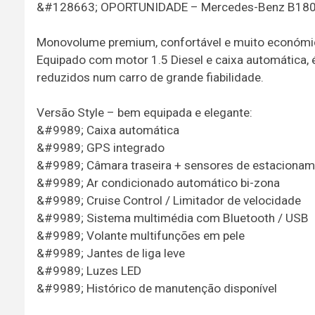
&#128663; OPORTUNIDADE – Mercedes-Benz B180d
Monovolume premium, confortável e muito económi
Equipado com motor 1.5 Diesel e caixa automática, 
reduzidos num carro de grande fiabilidade.
Versão Style – bem equipada e elegante:
&#9989; Caixa automática
&#9989; GPS integrado
&#9989; Câmara traseira + sensores de estaciona
&#9989; Ar condicionado automático bi-zona
&#9989; Cruise Control / Limitador de velocidade
&#9989; Sistema multimédia com Bluetooth / USB
&#9989; Volante multifunções em pele
&#9989; Jantes de liga leve
&#9989; Luzes LED
&#9989; Histórico de manutenção disponível