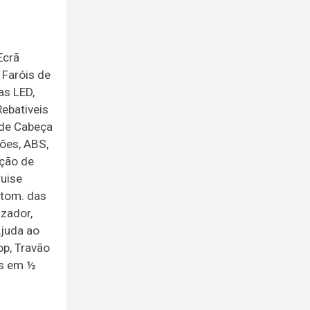
Ecrã
 Faróis de
as LED,
Rebativeis
 de Cabeça
ões, ABS,
ição de
ruise
utom. das
izador,
Ajuda ao
op, Travão
os em ½