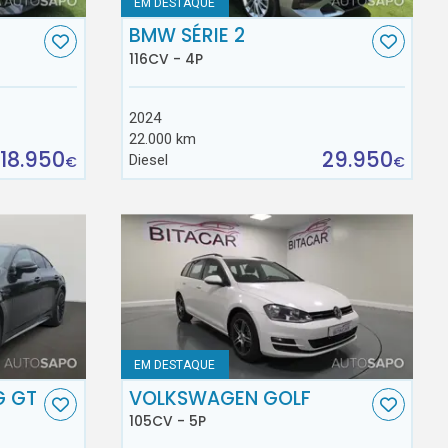
EM DESTAQUE
BMW SÉRIE 2
116CV - 4P
2024
22.000 km
18.950
29.950
Diesel
€
€
EM DESTAQUE
G GT
VOLKSWAGEN GOLF
105CV - 5P