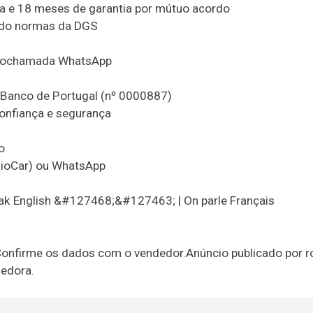
 e 18 meses de garantia por mútuo acordo
ndo normas da DGS
deochamada WhatsApp
 Banco de Portugal (nº 0000887)
onfiança e segurança
o
sioCar) ou WhatsApp
 English &#127468;&#127463; | On parle Français
Confirme os dados com o vendedor.Anúncio publicado por r
dedora.