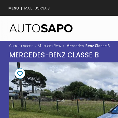
MENU
MAIL
JORNAIS
Carros usados
Mercedes-Benz
Mercedes-Benz Classe B
MERCEDES-BENZ CLASSE B