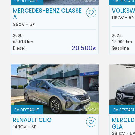
EM DESTAQUE
EM DESTAQ
MERCEDES-BENZ CLASSE
VOLKSW
A
116CV - 5P
95CV - 5P
2020
2025
68.518 km
13.000 km
20.500
Diesel
Gasolina
€
EM DESTAQUE
EM DESTAQ
RENAULT CLIO
MERCED
GLA
143CV - 5P
381CV - 5P