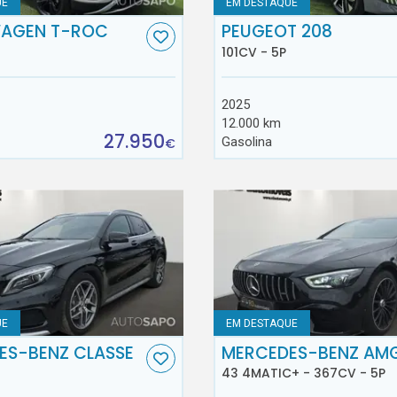
UE
EM DESTAQUE
AGEN T-ROC
PEUGEOT 208
101CV - 5P
2025
12.000 km
27.950
Gasolina
€
UE
EM DESTAQUE
ES-BENZ CLASSE
MERCEDES-BENZ AM
43 4MATIC+ - 367CV - 5P