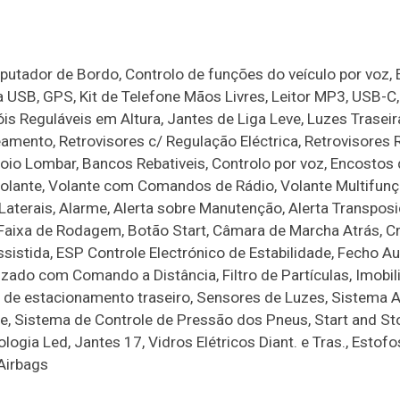
utador de Bordo, Controlo de funções do veículo por voz, 
a USB, GPS, Kit de Telefone Mãos Livres, Leitor MP3, USB-C,
óis Reguláveis em Altura, Jantes de Liga Leve, Luzes Traseir
amento, Retrovisores c/ Regulação Eléctrica, Retrovisores 
poio Lombar, Bancos Rebativeis, Controlo por voz, Encostos
Volante, Volante com Comandos de Rádio, Volante Multifunç
Laterais, Alarme, Alerta sobre Manutenção, Alerta Transpos
 Faixa de Rodagem, Botão Start, Câmara de Marcha Atrás, C
sistida, ESP Controle Electrónico de Estabilidade, Fecho A
ado com Comando a Distância, Filtro de Partículas, Imobil
 de estacionamento traseiro, Sensores de Luzes, Sistema 
e, Sistema de Controle de Pressão dos Pneus, Start and St
ogia Led, Jantes 17, Vidros Elétricos Diant. e Tras., Estof
 Airbags