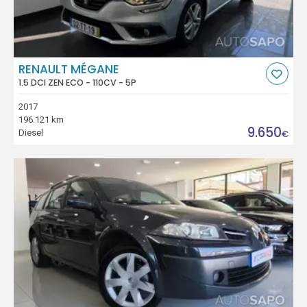
RENAULT MÉGANE
1.5 DCI ZEN ECO - 110CV - 5P
2017
196.121 km
9.650
Diesel
€