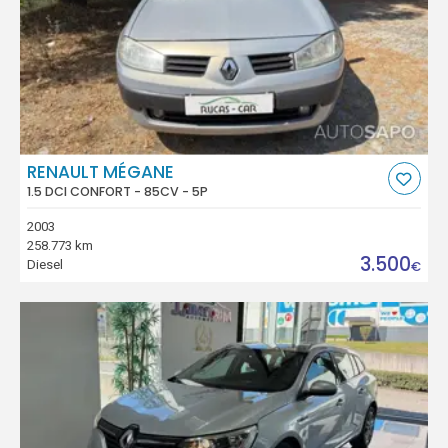
RENAULT MÉGANE
1.5 DCI CONFORT - 85CV - 5P
2003
258.773 km
3.500
Diesel
€