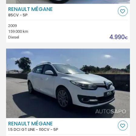
RENAULT MÉGANE
85CV - 5P
2009
159.000 km
4.990
Diesel
€
RENAULT MÉGANE
1.5 DCI GT LINE - 110CV - 5P