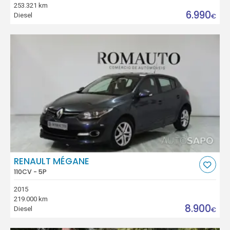
253.321 km
6.990
Diesel
€
RENAULT MÉGANE
110CV - 5P
2015
219.000 km
8.900
Diesel
€