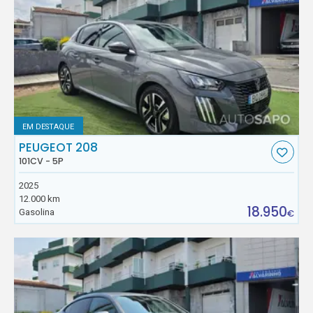
EM DESTAQUE
PEUGEOT 208
101CV - 5P
2025
12.000 km
18.950
Gasolina
€