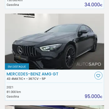
150.000 km
34.000
Gasolina
€
EM DESTAQUE
MERCEDES-BENZ AMG GT
43 4MATIC+ - 367CV - 5P
2021
81.000 km
95.000
Gasolina
€