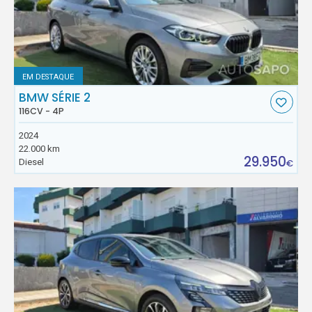
EM DESTAQUE
BMW SÉRIE 2
116CV - 4P
2024
22.000 km
29.950
Diesel
€