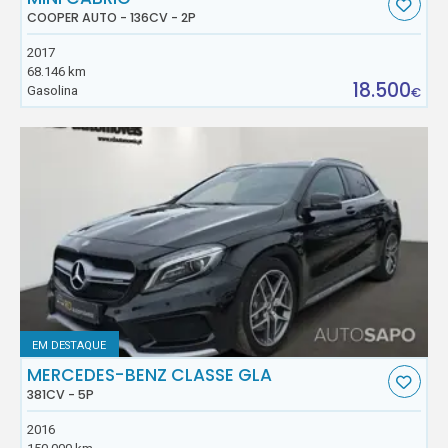
COOPER AUTO - 136CV - 2P
2017
68.146 km
18.500
Gasolina
€
EM DESTAQUE
MERCEDES-BENZ CLASSE GLA
381CV - 5P
2016