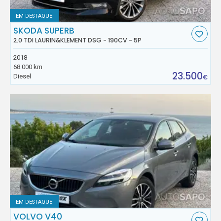
EM DESTAQUE
SKODA SUPERB
2.0 TDI LAURIN&KLEMENT DSG - 190CV - 5P
2018
68.000 km
23.500
Diesel
€
EM DESTAQUE
VOLVO V40