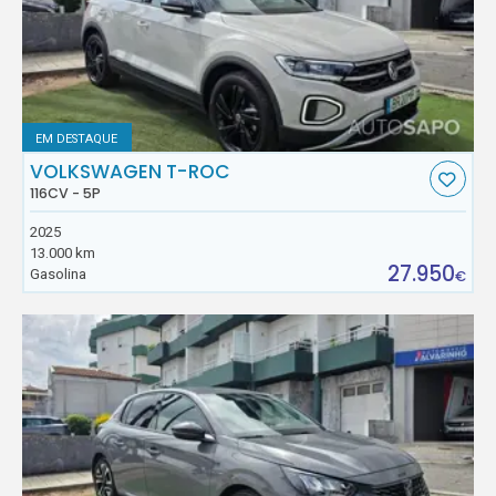
EM DESTAQUE
VOLKSWAGEN T-ROC
116CV - 5P
2025
13.000 km
27.950
Gasolina
€