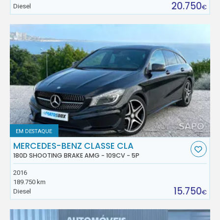
20.750
Diesel
€
EM DESTAQUE
MERCEDES-BENZ CLASSE CLA
180D SHOOTING BRAKE AMG - 109CV - 5P
2016
189.750 km
15.750
Diesel
€