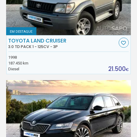
EM DESTAQUE
TOYOTA LAND CRUISER
3.0 TD PACK 1 - 125CV - 3P
1998
187.450 km
21.500
Diesel
€