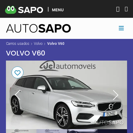
MENU
Carros usados
Volvo
Volvo V60
VOLVO V60