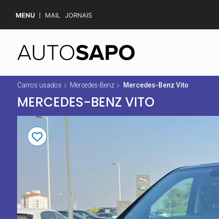
MENU
MAIL
JORNAIS
Carros usados
Mercedes-Benz
Mercedes-Benz Vito
MERCEDES-BENZ VITO