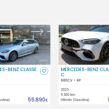
ES-BENZ CLASSE
MERCEDES-BENZ CLA
C
680CV - 4P
2025
9.500 km
55.890
solina)
Híbrido (Gasolina)
€