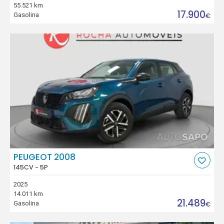
55.521 km
17.900
Gasolina
€
PEUGEOT 2008
145CV - 5P
2025
14.011 km
21.489
Gasolina
€