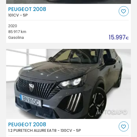
PEUGEOT 2008
101CV - 5P
2020
85.917 km
15.997
Gasolina
€
PEUGEOT 2008
1.2 PURETECH ALLURE EAT8 - 130CV - 5P