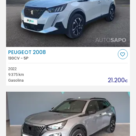
PEUGEOT 2008
130CV - 5P
2022
9.375 km
21.200
Gasolina
€