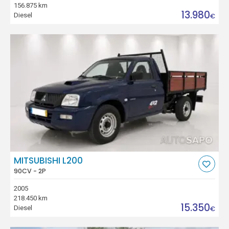
156.875 km
13.980
Diesel
€
MITSUBISHI L200
90CV - 2P
2005
218.450 km
15.350
Diesel
€