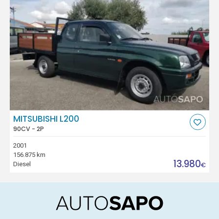
MITSUBISHI L200
90CV - 2P
2001
156.875 km
13.980
Diesel
€