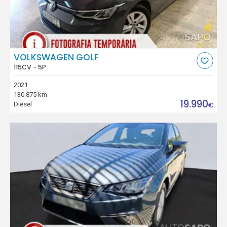
VOLKSWAGEN GOLF
115CV - 5P
2021
130.875 km
19.990
Diesel
€