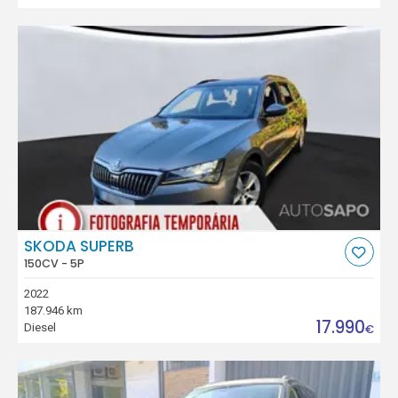
SKODA SUPERB
150CV - 5P
2022
187.946 km
17.990
Diesel
€