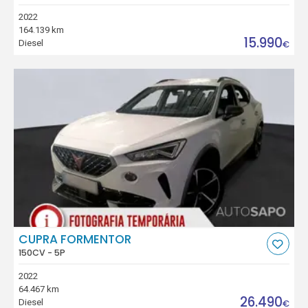
2022
164.139 km
15.990
Diesel
€
CUPRA FORMENTOR
150CV - 5P
2022
64.467 km
26.490
Diesel
€