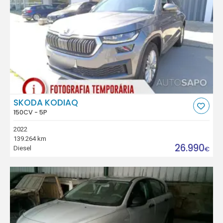
SKODA KODIAQ
150CV - 5P
2022
139.264 km
26.990
Diesel
€