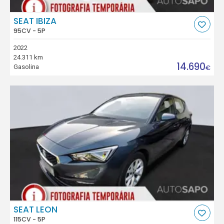
SEAT IBIZA
95CV - 5P
2022
24.311 km
14.690
Gasolina
€
SEAT LEON
115CV - 5P