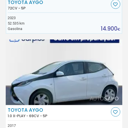
TOYOTA AYGO
72CV - 5P
2023
52.535 km
14.900
Gasolina
€
TOYOTA AYGO
1.0 X-PLAY - 69CV - 5P
2017