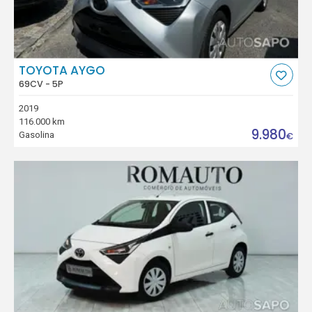
TOYOTA AYGO
69CV - 5P
2019
116.000 km
9.980
Gasolina
€