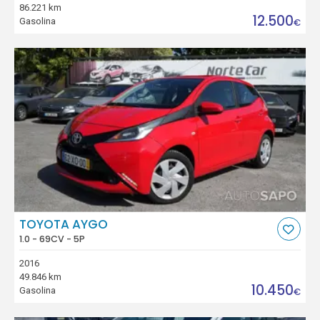
86.221 km
12.500
Gasolina
€
TOYOTA AYGO
1.0 - 69CV - 5P
2016
49.846 km
10.450
Gasolina
€