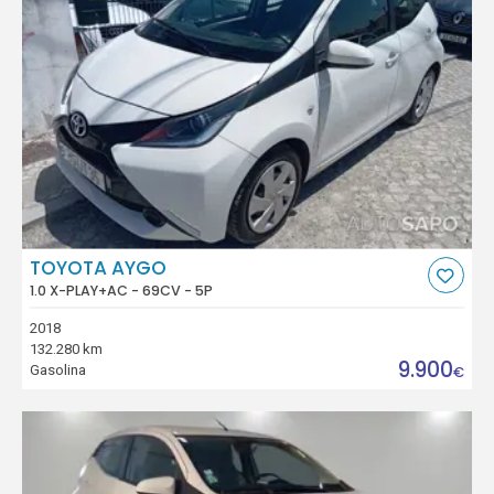
TOYOTA AYGO
1.0 X-PLAY+AC - 69CV - 5P
2018
132.280 km
9.900
Gasolina
€