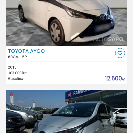
TOYOTA AYGO
69CV - 5P
2015
103.000 km
12.500
Gasolina
€