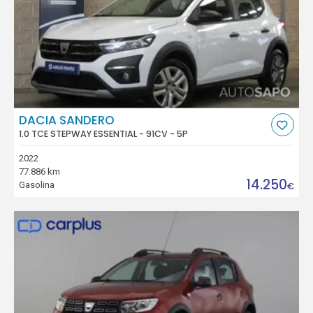
DACIA SANDERO
1.0 TCE STEPWAY ESSENTIAL - 91CV - 5P
2022
77.886 km
14.250
Gasolina
€