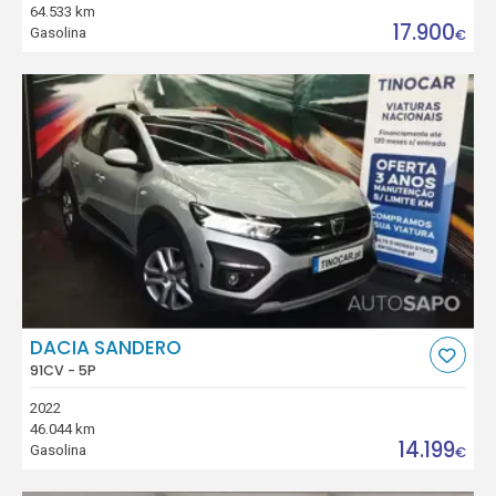
64.533 km
17.900
Gasolina
€
DACIA SANDERO
91CV - 5P
2022
46.044 km
14.199
Gasolina
€