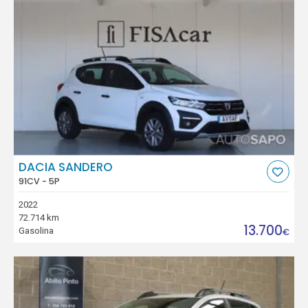
DACIA SANDERO
91CV - 5P
2022
72.714 km
13.700
Gasolina
€