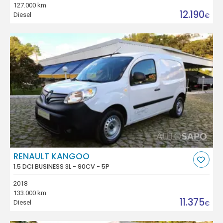
127.000 km
12.190
Diesel
€
RENAULT KANGOO
1.5 DCI BUSINESS 3L - 90CV - 5P
2018
133.000 km
11.375
Diesel
€