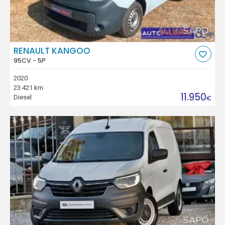
RENAULT KANGOO
95CV - 5P
2020
23.421 km
11.950
Diesel
€