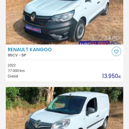
RENAULT KANGOO
95CV - 5P
2022
77.000 km
13.950
Diesel
€