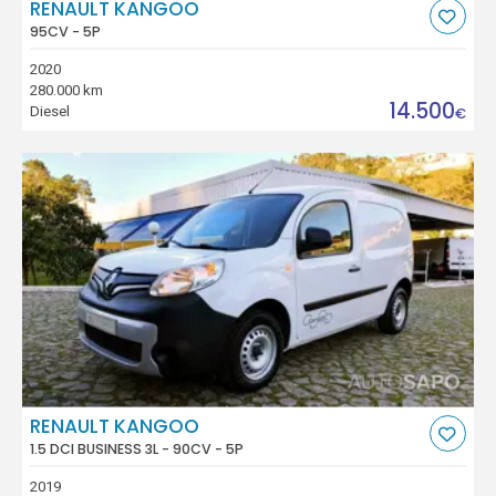
RENAULT KANGOO
95CV - 5P
2020
280.000 km
14.500
Diesel
€
RENAULT KANGOO
1.5 DCI BUSINESS 3L - 90CV - 5P
2019