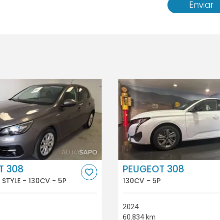
Enviar
T 308
PEUGEOT 308
I STYLE - 130CV - 5P
130CV - 5P
2024
60.834 km