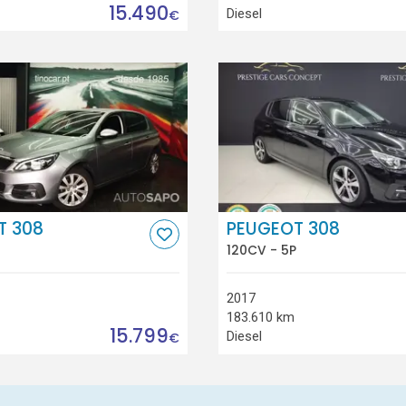
15.490
Diesel
€
T 308
PEUGEOT 308
120CV - 5P
2017
183.610 km
15.799
Diesel
€