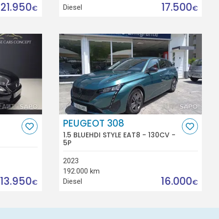
21.950
17.500
Diesel
€
€
PEUGEOT 308
1.5 BLUEHDI STYLE EAT8 - 130CV -
5P
2023
192.000 km
13.950
16.000
Diesel
€
€