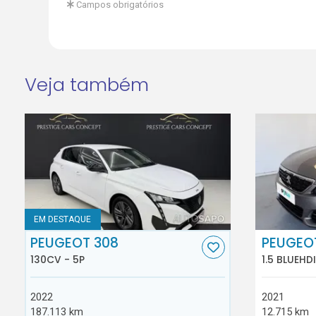
Campos obrigatórios
Veja também
EM DESTAQUE
PEUGEOT 308
PEUGEO
130CV - 5P
1.5 BLUEHD
2022
2021
187.113 km
12.715 km